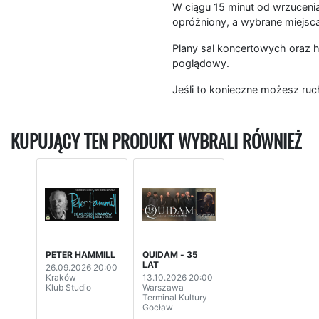
W ciągu 15 minut od wrzucenia
opróżniony, a wybrane miejsc
Plany sal koncertowych oraz h
poglądowy.
Jeśli to konieczne możesz ruc
KUPUJĄCY TEN PRODUKT WYBRALI RÓWNIEŻ
PETER HAMMILL
QUIDAM - 35
LAT
26.09.2026 20:00
Kraków
13.10.2026 20:00
Klub Studio
Warszawa
Terminal Kultury
Gocław