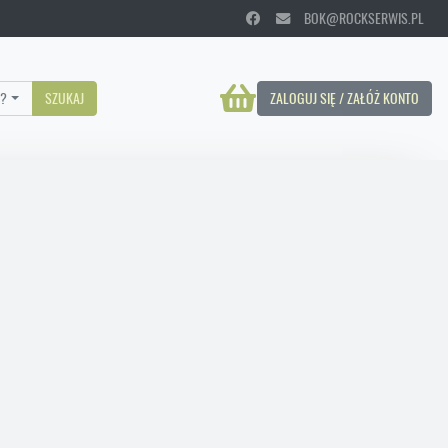
BOK@ROCKSERWIS.PL
?
SZUKAJ
ZALOGUJ SIĘ / ZAŁÓŻ KONTO