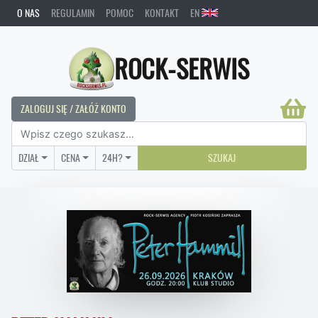
O NAS
REGULAMIN
POMOC
KONTAKT
EN
ROCK-SERWIS
ZALOGUJ SIĘ / ZAŁÓŻ KONTO
DZIAŁ
CENA
24H?
SZUKAJ