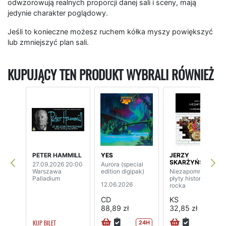
odwzorowują realnych proporcji danej sali i sceny, mają
jedynie charakter poglądowy.
Jeśli to konieczne możesz ruchem kółka myszy powiększyć
lub zmniejszyć plan sali.
KUPUJĄCY TEN PRODUKT WYBRALI RÓWNIEŻ
PETER HAMMILL
YES
JERZY
SKARŻYŃSKI
27.09.2026 20:00
Aurora (special
Warszawa
edition digipak)
Niezapomniane
Palladium
płyty historii
12.06.2026
rocka
CD
KS
88,89 zł
32,85 zł
KUP BILET
24H
24H