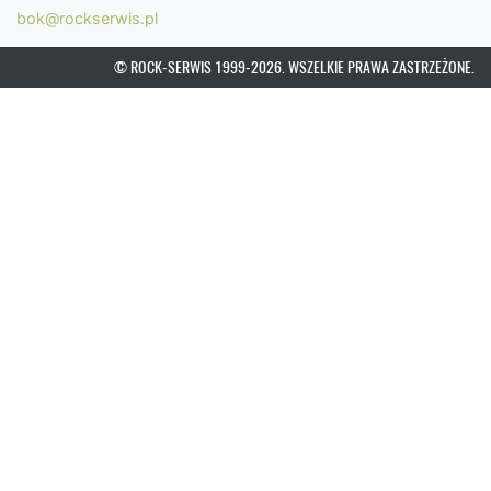
bok@rockserwis.pl
© ROCK-SERWIS 1999-2026. WSZELKIE PRAWA ZASTRZEŻONE.