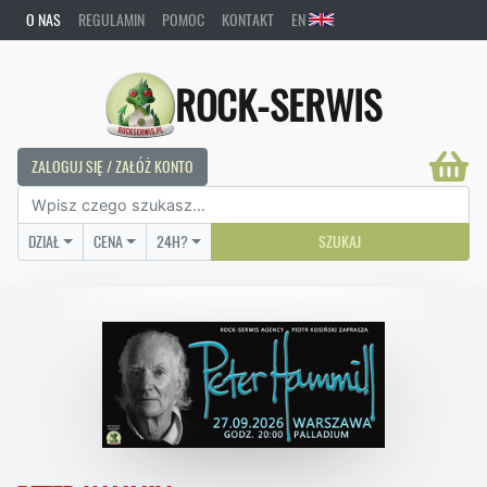
O NAS
REGULAMIN
POMOC
KONTAKT
EN
ROCK-SERWIS
ZALOGUJ SIĘ / ZAŁÓŻ KONTO
DZIAŁ
CENA
24H?
SZUKAJ