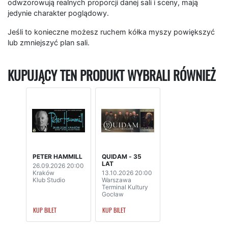
odwzorowują realnych proporcji danej sali i sceny, mają
jedynie charakter poglądowy.
Jeśli to konieczne możesz ruchem kółka myszy powiększyć
lub zmniejszyć plan sali.
KUPUJĄCY TEN PRODUKT WYBRALI RÓWNIEŻ
PETER HAMMILL
QUIDAM - 35
LAT
26.09.2026 20:00
Kraków
13.10.2026 20:00
Klub Studio
Warszawa
Terminal Kultury
Gocław
KUP BILET
KUP BILET