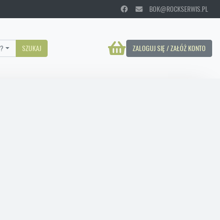
BOK@ROCKSERWIS.PL
?
SZUKAJ
ZALOGUJ SIĘ / ZAŁÓŻ KONTO