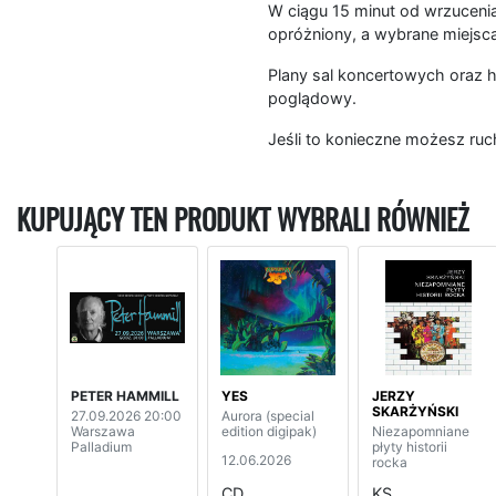
W ciągu 15 minut od wrzucenia
opróżniony, a wybrane miejsc
Plany sal koncertowych oraz h
poglądowy.
Jeśli to konieczne możesz ruc
KUPUJĄCY TEN PRODUKT WYBRALI RÓWNIEŻ
PETER HAMMILL
YES
JERZY
SKARŻYŃSKI
27.09.2026 20:00
Aurora (special
Warszawa
edition digipak)
Niezapomniane
Palladium
płyty historii
12.06.2026
rocka
CD
KS