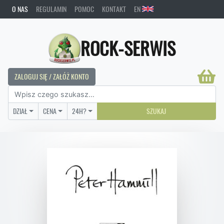
O NAS
REGULAMIN
POMOC
KONTAKT
EN
ROCK-SERWIS
ZALOGUJ SIĘ / ZAŁÓŻ KONTO
DZIAŁ
CENA
24H?
SZUKAJ