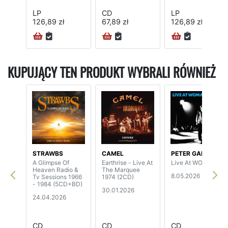
LP
CD
LP
126,89 zł
67,89 zł
126,89 zł
KUPUJĄCY TEN PRODUKT WYBRALI RÓWNIEŻ
STRAWBS
CAMEL
PETER GABRIEL
A Glimpse Of
Earthrise - Live At
Live At WOMAD
Heaven Radio &
The Marquee
8.05.2026
Tv Sessions 1966
1974 (2CD)
- 1984 (5CD+BD)
30.01.2026
24.04.2026
CD
CD
CD