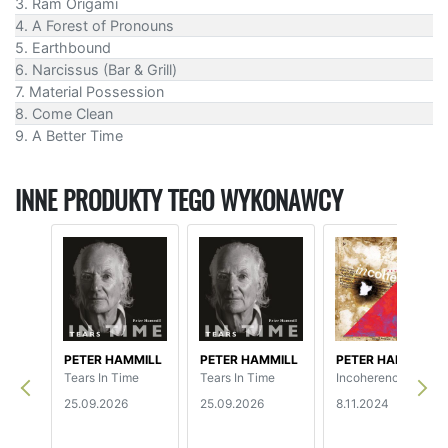
3. Ram Origami
4. A Forest of Pronouns
5. Earthbound
6. Narcissus (Bar & Grill)
7. Material Possession
8. Come Clean
9. A Better Time
INNE PRODUKTY TEGO WYKONAWCY
PETER HAMMILL
PETER HAMMILL
PETER HAMMILL
Tears In Time
Tears In Time
Incoherence
25.09.2026
25.09.2026
8.11.2024