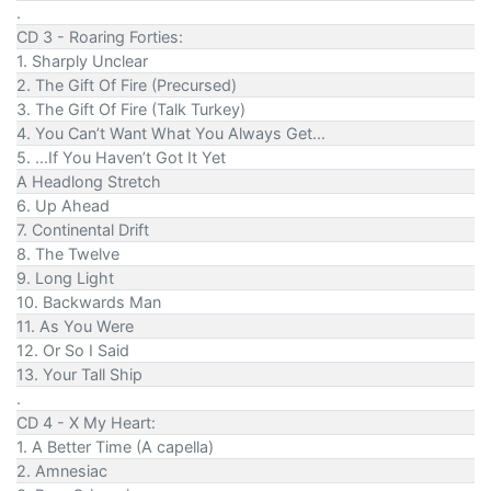
.
CD 3 - Roaring Forties:
1. Sharply Unclear
2. The Gift Of Fire (Precursed)
3. The Gift Of Fire (Talk Turkey)
4. You Can’t Want What You Always Get...
5. ...If You Haven’t Got It Yet
A Headlong Stretch
6. Up Ahead
7. Continental Drift
8. The Twelve
9. Long Light
10. Backwards Man
11. As You Were
12. Or So I Said
13. Your Tall Ship
.
CD 4 - X My Heart:
1. A Better Time (A capella)
2. Amnesiac