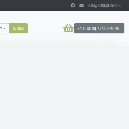
BOK@ROCKSERWIS.PL
?
SZUKAJ
ZALOGUJ SIĘ / ZAŁÓŻ KONTO