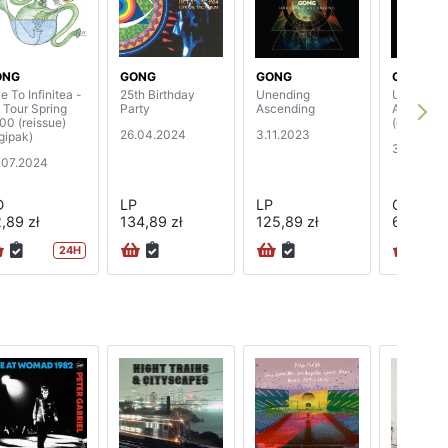
ONG
GONG
GONG
GONG
e To Infinitea -
25th Birthday
Unending
Unending
 Tour Spring
Party
Ascending
Ascendin
00 (reissue)
(digipak)
26.04.2024
3.11.2023
igipak)
3.11.2023
.07.2024
D
LP
LP
CD
,89 zł
134,89 zł
125,89 zł
68,89 zł
24H