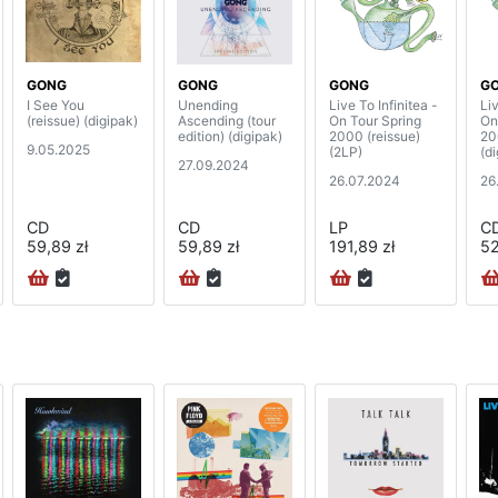
GONG
GONG
GONG
G
I See You
Unending
Live To Infinitea -
Liv
(reissue) (digipak)
Ascending (tour
On Tour Spring
On
edition) (digipak)
2000 (reissue)
20
9.05.2025
(2LP)
(d
27.09.2024
26.07.2024
26
CD
CD
LP
C
59,89 zł
59,89 zł
191,89 zł
52