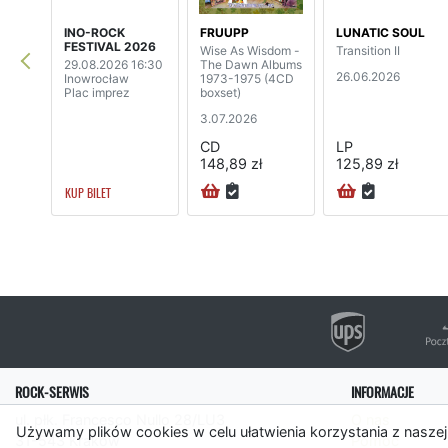
INO-ROCK
FRUUPP
LUNATIC SOUL
FESTIVAL 2026
Wise As Wisdom -
Transition II
29.08.2026 16:30
The Dawn Albums
26.06.2026
Inowrocław
1973-1975 (4CD
Plac imprez
boxset)
3.07.2026
CD
LP
148,89 zł
125,89 zł
KUP BILET
ROCK-SERWIS
INFORMACJE
ul. płk. Francesco Nullo 28/LU3
O nas
Używamy plików cookies w celu ułatwienia korzystania z naszej
31-543 Kraków
Pomoc