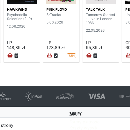
HAWKWIND
PINK FLOYD
TALK TALK
PE
Psychedelic
8-Tracks
Tomorrow Started
Li
Selection (2LP)
- Live In London
5.06.2026
8.
1986
12.06.2026
22.05.2026
LP
LP
LP
C
148,89 zł
123,89 zł
95,89 zł
60
72H
ZAKUPY
Formy płatności
 strony.
Koszty wysyłki