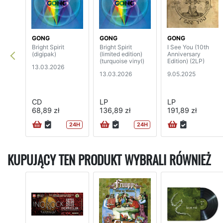
GONG
GONG
GONG
Bright Spirit
Bright Spirit
I See You (10th
(digipak)
(limited edition)
Anniversary
(turquoise vinyl)
Edition) (2LP)
13.03.2026
13.03.2026
9.05.2025
CD
LP
LP
68,89 zł
136,89 zł
191,89 zł
24H
24H
KUPUJĄCY TEN PRODUKT WYBRALI RÓWNIEŻ