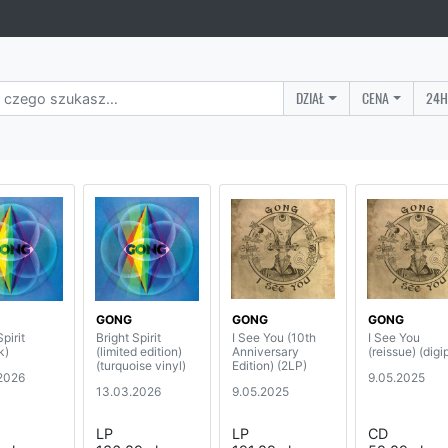
DZIAŁ
CENA
24H
GONG
GONG
GONG
pirit
Bright Spirit
I See You (10th
I See You
k)
(limited edition)
Anniversary
(reissue) (digi
(turquoise vinyl)
Edition) (2LP)
2026
9.05.2025
13.03.2026
9.05.2025
LP
LP
CD