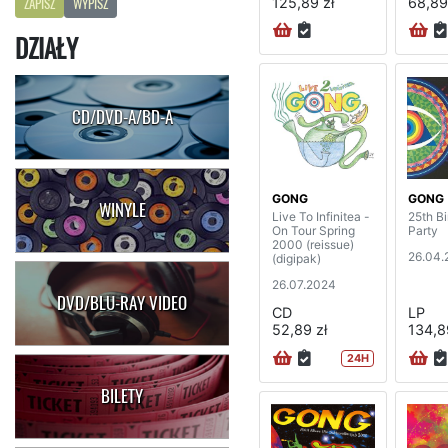
125,89 zł
68,89
ZAPISZ
WYPISZ
DZIAŁY
CD/DVD-A/BD-A
GONG
GONG
WINYLE
Live To Infinitea -
25th B
On Tour Spring
Party
2000 (reissue)
26.04.
(digipak)
26.07.2024
DVD/BLU-RAY VIDEO
CD
LP
52,89 zł
134,8
24H
BILETY