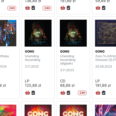
 zł
136,89 zł
191,89 zł
59,89 zł
24H
24H
GONG
GONG
GONG
irthday
Unending
Unending
Zero To Infinit
Ascending
Ascending
(reissue) (2LP
(digipak)
2024
3.11.2023
25.08.2023
3.11.2023
LP
CD
LP
9 zł
125,89 zł
68,89 zł
191,89 zł
24H