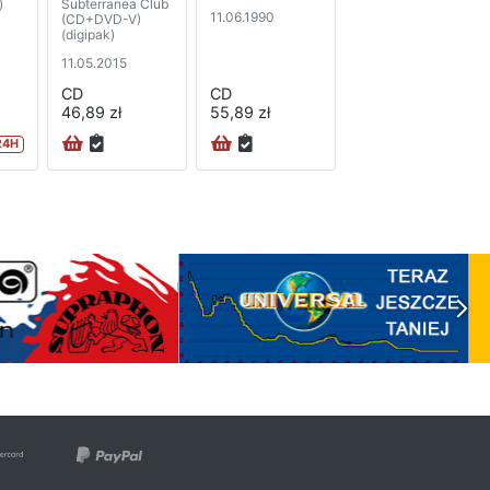
)
Subterranea Club
11.06.1990
(CD+DVD-V)
(digipak)
11.05.2015
CD
CD
46,89 zł
55,89 zł
24H