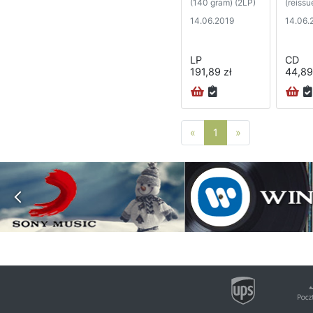
(140 gram) (2LP)
(reissu
14.06.2019
14.06.
LP
CD
191,89 zł
44,89
Poprzednia strona
Następna stro
«
1
»