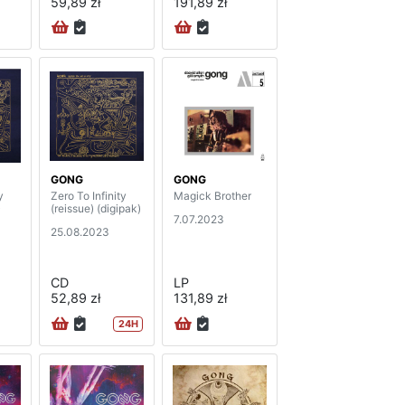
59,89 zł
191,89 zł
GONG
GONG
y
Zero To Infinity
Magick Brother
)
(reissue) (digipak)
7.07.2023
25.08.2023
CD
LP
52,89 zł
131,89 zł
24H