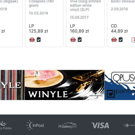
e) (digipak)
Collapses (180
Vive Gong (limited
book) (reissue
gram)
edition white
2019
2.09.2016
vinyl) (2LP)
10.05.2019
15.06.2017
LP
LP
CD
 zł
125,89 zł
160,89 zł
44,89 zł
na