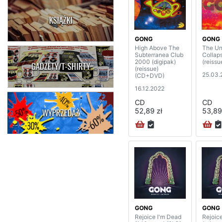
KSIĄŻKI
GONG
GONG
High Above The
The Un
Subterranea Club
Collap
2000 (digipak)
(reissu
GADŻETY/T-SHIRTY
(reissue)
25.03.
(CD+DVD)
16.12.2022
CD
CD
52,89 zł
53,89
WYPRZEDAŻ
GONG
GONG
Rejoice I'm Dead
Rejoic