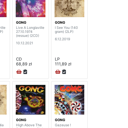
GONG
GONG
ille
Live A Longlaville
I See You (140
P)
27.10.1974
gram) (2LP)
(ressue) (2CD)
6.12.2019
10.12.2021
CD
LP
68,89 zł
111,89 zł
GONG
GONG
dia
High Above The
Gazeuse !