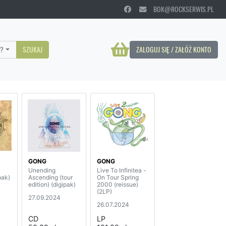
BOK@ROCKSERWIS.PL
?
SZUKAJ
ZALOGUJ SIĘ / ZAŁÓŻ KONTO
GONG
GONG
Unending
Live To Infinitea -
pak)
Ascending (tour
On Tour Spring
edition) (digipak)
2000 (reissue)
(2LP)
27.09.2024
26.07.2024
CD
LP