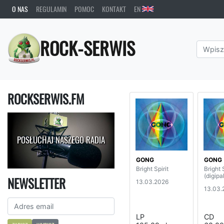
O NAS
REGULAMIN
POMOC
KONTAKT
EN
ROCK-SERWIS
ROCKSERWIS.FM
POSŁUCHAJ NASZEGO RADIA
GONG
GONG
Bright Spirit
Bright S
(digipa
NEWSLETTER
13.03.2026
13.03.
LP
CD