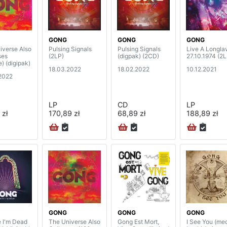
GONG
GONG
GONG
iverse Also
Pulsing Signals
Pulsing Signals
Live A Longlav
ses
(2LP)
(digpak) (2CD)
27.10.1974 (2L
e) (digipak)
18.03.2022
18.02.2022
10.12.2021
2022
LP
CD
LP
 zł
170,89 zł
68,89 zł
188,89 zł
GONG
GONG
GONG
e I'm Dead
The Universe Also
Gong Est Mort,
I See You (me