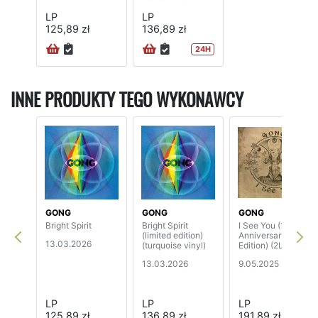
LP
LP
125,89 zł
136,89 zł
24H
INNE PRODUKTY TEGO WYKONAWCY
GONG
GONG
GONG
Bright Spirit
Bright Spirit
I See You (10th
(limited edition)
Anniversary
13.03.2026
(turquoise vinyl)
Edition) (2LP)
13.03.2026
9.05.2025
LP
LP
LP
125,89 zł
136,89 zł
191,89 zł