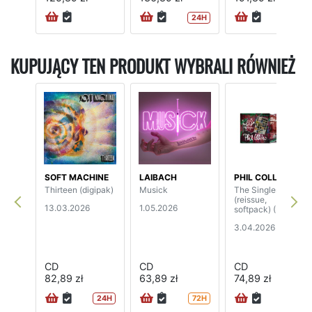
24H
KUPUJĄCY TEN PRODUKT WYBRALI RÓWNIEŻ
SOFT MACHINE
LAIBACH
PHIL COLLINS
Thirteen (digipak)
Musick
The Singles
(reissue,
13.03.2026
1.05.2026
softpack) (3CD)
3.04.2026
CD
CD
CD
82,89 zł
63,89 zł
74,89 zł
24H
72H