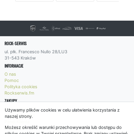
ROCK-SERWIS
ul. płk. Francesco Nullo 28/LU3
31-543 Kraków
INFORMACJE
O nas
Pomoc
Polityka cookies
Rockserwis.fm
ZAKUPY
Formy płatności
Używamy plików cookies w celu ułatwienia korzystania z
Koszty wysyłki
naszej strony.
Panel Klienta
Możesz określić warunki przechowywania lub dostępu do
Regulamin
plików cookies w Twojej przeglądarce. Brak zmiany ustawień