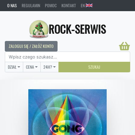
O NAS
REGULAMIN
POMOC
KONTAKT
EN
ROCK-SERWIS
ZALOGUJ SIĘ / ZAŁÓŻ KONTO
DZIAŁ
CENA
24H?
SZUKAJ