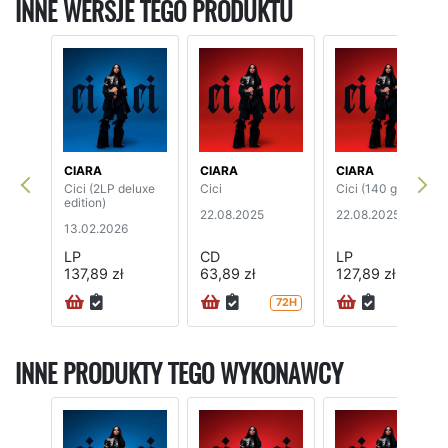
INNE WERSJE TEGO PRODUKTU
CIARA
CIARA
CIARA
Cici (2LP deluxe
Cici
Cici (140 grams)
edition)
22.08.2025
22.08.2025
13.02.2026
LP
CD
LP
137,89 zł
63,89 zł
127,89 zł
72H
72H
INNE PRODUKTY TEGO WYKONAWCY