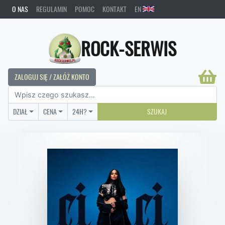
O NAS
REGULAMIN
POMOC
KONTAKT
EN
ROCK-SERWIS
ZALOGUJ SIĘ / ZAŁÓŻ KONTO
DZIAŁ
CENA
24H?
SZUKAJ