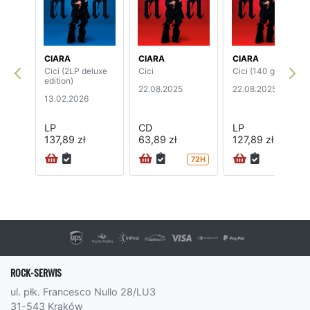
CIARA
CIARA
CIARA
Cici (2LP deluxe
Cici
Cici (140 grams)
edition)
22.08.2025
22.08.2025
13.02.2026
LP
CD
LP
137,89 zł
63,89 zł
127,89 zł
72H
72H
ROCK-SERWIS
ul. płk. Francesco Nullo 28/LU3
31-543 Kraków