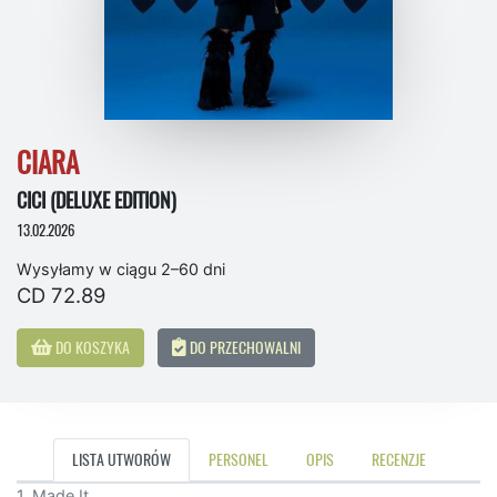
CIARA
CICI (DELUXE EDITION)
13.02.2026
Wysyłamy w ciągu 2–60 dni
CD 72.89
DO KOSZYKA
DO PRZECHOWALNI
LISTA UTWORÓW
PERSONEL
OPIS
RECENZJE
1. Made It