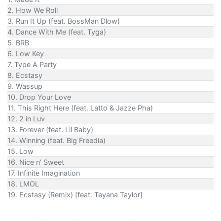
2. How We Roll
3. Run It Up (feat. BossMan Dlow)
4. Dance With Me (feat. Tyga)
5. BRB
6. Low Key
7. Type A Party
8. Ecstasy
9. Wassup
10. Drop Your Love
11. This Right Here (feat. Latto & Jazze Pha)
12. 2 in Luv
13. Forever (feat. Lil Baby)
14. Winning (feat. Big Freedia)
15. Low
16. Nice n' Sweet
17. Infinite Imagination
18. LMOL
19. Ecstasy (Remix) [feat. Teyana Taylor]