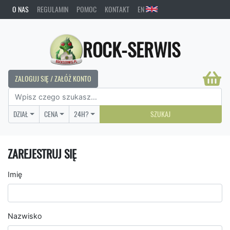
O NAS
REGULAMIN
POMOC
KONTAKT
EN
ROCK-SERWIS
ZALOGUJ SIĘ / ZAŁÓŻ KONTO
DZIAŁ
CENA
24H?
SZUKAJ
ZAREJESTRUJ SIĘ
Imię
Nazwisko