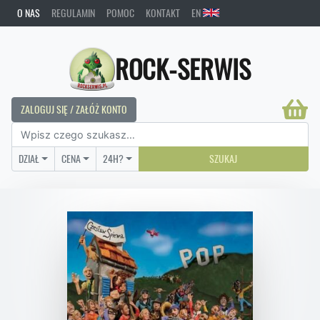
O NAS
REGULAMIN
POMOC
KONTAKT
EN
ROCK-SERWIS
ZALOGUJ SIĘ / ZAŁÓŻ KONTO
DZIAŁ
CENA
24H?
SZUKAJ