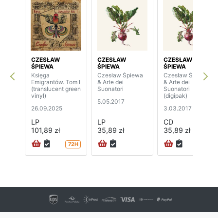
CZESŁAW
CZESŁAW
CZESŁAW
ŚPIEWA
ŚPIEWA
ŚPIEWA
Księga
Czesław Śpiewa
Czesław Śpiewa
Emigrantów. Tom I
& Arte dei
& Arte dei
(translucent green
Suonatori
Suonatori
vinyl)
(digipak)
5.05.2017
26.09.2025
3.03.2017
LP
LP
CD
101,89 zł
35,89 zł
35,89 zł
72H
72H