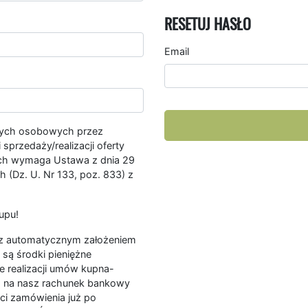
RESETUJ HASŁO
Email
nych osobowych przez
przedaży/realizacji oferty
ych wymaga Ustawa z dnia 29
 (Dz. U. Nr 133, poz. 833) z
upu!
ę z automatycznym założeniem
są środki pieniężne
e realizacji umów kupna-
a na nasz rachunek bankowy
ści zamówienia już po