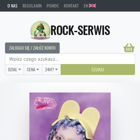
O NAS
REGULAMIN
POMOC
KONTAKT
EN
ROCK-SERWIS
ZALOGUJ SIĘ / ZAŁÓŻ KONTO
DZIAŁ
CENA
24H?
SZUKAJ