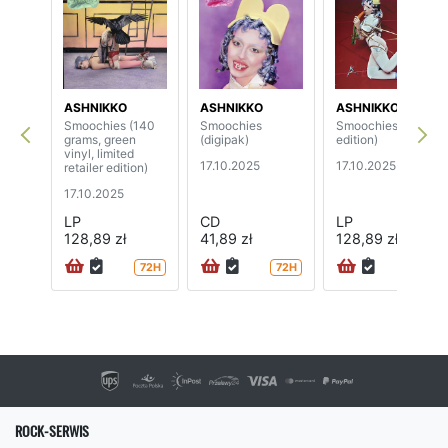
ASHNIKKO
ASHNIKKO
ASHNIKKO
Smoochies (140
Smoochies
Smoochies (indie
grams, green
(digipak)
edition)
vinyl, limited
17.10.2025
17.10.2025
retailer edition)
17.10.2025
LP
CD
LP
128,89 zł
41,89 zł
128,89 zł
72H
72H
72H
ROCK-SERWIS