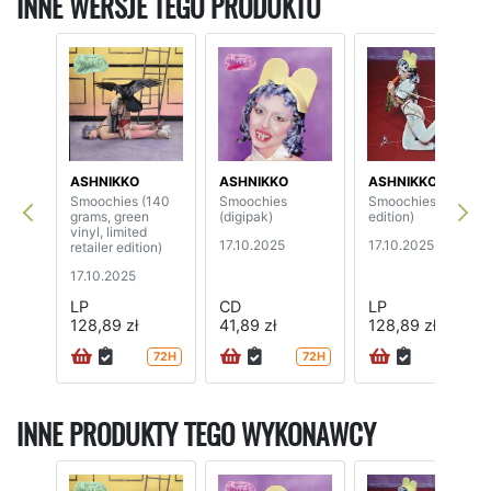
INNE WERSJE TEGO PRODUKTU
ASHNIKKO
ASHNIKKO
ASHNIKKO
Smoochies (140
Smoochies
Smoochies (indie
grams, green
(digipak)
edition)
vinyl, limited
17.10.2025
17.10.2025
retailer edition)
17.10.2025
LP
CD
LP
128,89 zł
41,89 zł
128,89 zł
72H
72H
72H
INNE PRODUKTY TEGO WYKONAWCY