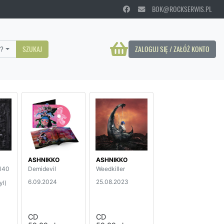
BOK@ROCKSERWIS.PL
?
SZUKAJ
ZALOGUJ SIĘ / ZAŁÓŻ KONTO
ASHNIKKO
ASHNIKKO
(140
Demidevil
Weedkiller
6.09.2024
25.08.2023
yl)
CD
CD