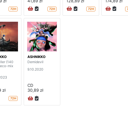
9 zł
41,89 zł
128,89 zł
174,89 zł
72H
72H
72H
KKO
ASHNIKKO
ller (140
Demidevil
 eco-mix
9.10.2020
2023
CD
 zł
30,89 zł
72H
na