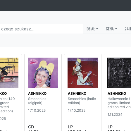
DZIAŁ
CENA
24H
KKO
ASHNIKKO
ASHNIKKO
ASHNIKKO
ies (140
Smoochies
Smoochies (indie
Halloweenie 
 green
(digipak)
edition)
grams, limited
imited
edition red vin
17.10.2025
17.10.2025
 edition)
1.11.2024
2025
CD
LP
LP