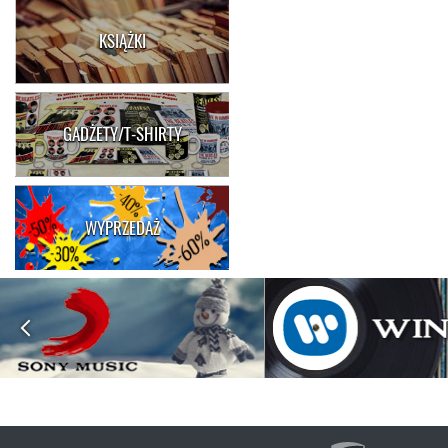
KSIĄŻKI
GADŻETY/T-SHIRTY
WYPRZEDAŻ