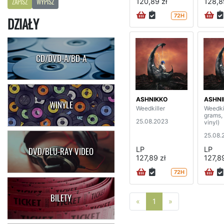
120,89 zł
128,8
ZAPISZ
WYPISZ
72H
DZIAŁY
CD/DVD-A/BD-A
ASHNIKKO
ASHNI
WINYLE
Weedkiller
Weedki
grams,
25.08.2023
vinyl)
25.08.
LP
LP
DVD/BLU-RAY VIDEO
127,89 zł
127,89
72H
BILETY
Poprzednia strona
Następna stro
«
1
»