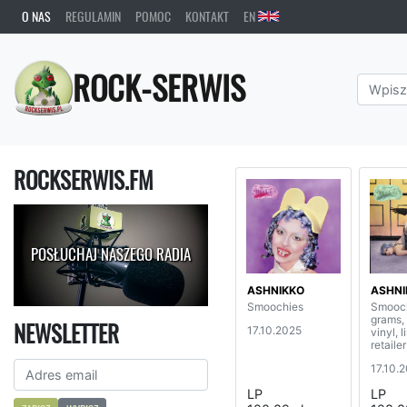
O NAS
REGULAMIN
POMOC
KONTAKT
EN
ROCK-SERWIS
ROCKSERWIS.FM
POSŁUCHAJ NASZEGO RADIA
ASHNIKKO
ASHNI
Smoochies
Smooch
grams,
NEWSLETTER
17.10.2025
vinyl, l
retailer
17.10.
LP
LP