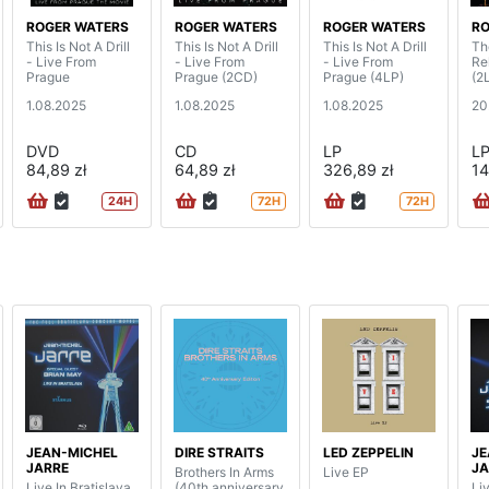
ROGER WATERS
ROGER WATERS
ROGER WATERS
RO
This Is Not A Drill
This Is Not A Drill
This Is Not A Drill
Th
- Live From
- Live From
- Live From
Re
Prague
Prague (2CD)
Prague (4LP)
(2
1.08.2025
1.08.2025
1.08.2025
20
DVD
CD
LP
L
84,89 zł
64,89 zł
326,89 zł
14
24H
72H
72H
JEAN-MICHEL
DIRE STRAITS
LED ZEPPELIN
JE
JARRE
JA
Brothers In Arms
Live EP
Live In Bratislava
(40th anniversary
Liv