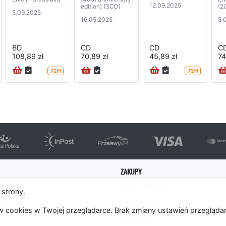
12.09.2025
edition) (3CD)
(2
5.09.2025
16.05.2025
5.
BD
CD
CD
C
108,89 zł
70,89 zł
45,89 zł
74
72H
72H
ZAKUPY
Formy płatności
 strony.
Koszty wysyłki
es
Panel Klienta
 cookies w Twojej przeglądarce. Brak zmiany ustawień przegląda
m
Regulamin