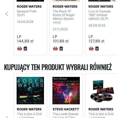
ROGER WATERS
ROGER WATERS
ROGER WATERS
Newport Folk
The Rock ‘N’
Live In Canada
(2LP)
Roots Of Roger
1987 (limited
Waters (brown
edition) (2LP)
19.06.2026
vinyl)
26.09.2025
21.11.2025
LP
LP
LP
144,89 zł
101,89 zł
127,89 zł
KUPUJĄCY TEN PRODUKT WYBRALI RÓWNIEŻ
ROGER WATERS
STEVE HACKETT
ROGER WATERS
This Is Not A Drill
The Lamb Stands
This Is Not A Drill
- Live From
Up Live At The
- Live From