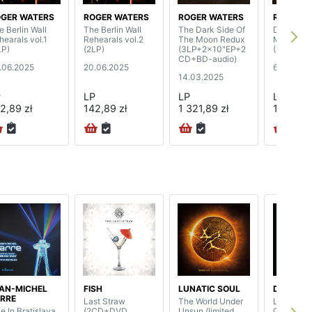
GER WATERS
ROGER WATERS
ROGER WATERS
ROGER W
e Berlin Wall
The Berlin Wall
The Dark Side Of
Dark Side
hearals vol.1
Rehearals vol.2
The Moon Redux
Moon Red
LP)
(2LP)
(3LP+2x10"EP+2
(2LP)
CD+BD-audio)
.06.2025
20.06.2025
6.10.2023
14.03.2025
P
LP
LP
LP
2,89 zł
142,89 zł
1 321,89 zł
132,89 z
AN-MICHEL
FISH
LUNATIC SOUL
DAVID G
RRE
Last Straw
The World Under
Live At T
e In Bratislava
(2CD+DVD
Unsun (limited
Circus M