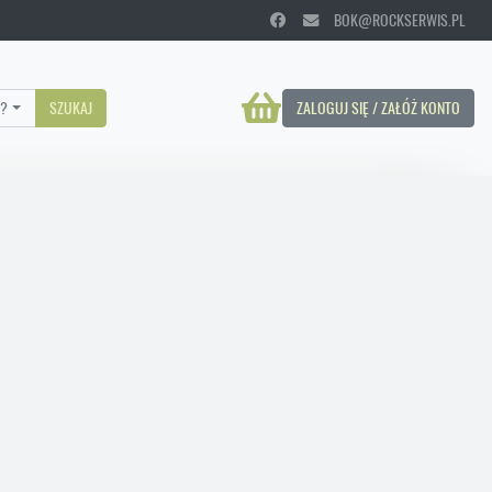
BOK@ROCKSERWIS.PL
?
SZUKAJ
ZALOGUJ SIĘ / ZAŁÓŻ KONTO