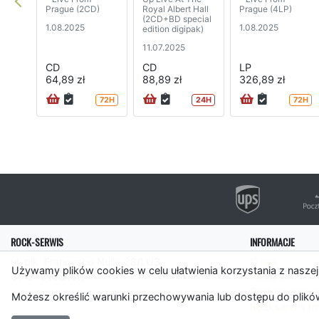
Prague (2CD)
Royal Albert Hall
Prague (4LP)
(2CD+BD special
1.08.2025
1.08.2025
edition digipak)
11.07.2025
CD
CD
LP
64,89 zł
88,89 zł
326,89 zł
72H
24H
72H
ROCK-SERWIS
INFORMACJE
ul. płk. Francesco Nullo 28/LU3
O nas
Używamy plików cookies w celu ułatwienia korzystania z naszej
31-543 Kraków
Pomoc
Polityka cooki
Możesz określić warunki przechowywania lub dostępu do plików
Rockserwis.f