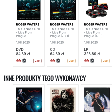
ROGER WATERS
ROGER WATERS
ROGER WATERS
This Is Not A Drill
This Is Not A Drill
This Is Not A Drill
- Live From
- Live From
- Live From
Prague
Prague (2CD)
Prague (4LP)
1.08.2025
1.08.2025
1.08.2025
DVD
CD
LP
84,89 zł
64,89 zł
326,89 zł
24H
72H
72H
INNE PRODUKTY TEGO WYKONAWCY