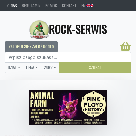
O NAS
REGULAMIN
POMOC
KONTAKT
EN
ROCK-SERWIS
ZALOGUJ SIĘ / ZAŁÓŻ KONTO
DZIAŁ
CENA
24H?
SZUKAJ