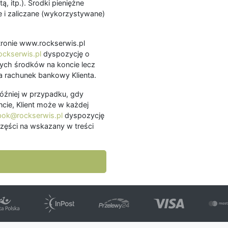
ą, itp.). Środki pieniężne
 i zaliczane (wykorzystywane)
.
 stronie www.rockserwis.pl
ckserwis.pl
dyspozycję o
ch środków na koncie lecz
 rachunek bankowy Klienta.
później w przypadku, gdy
cie, Klient może w każdej
bok@rockserwis.pl
dyspozycję
zęści na wskazany w treści