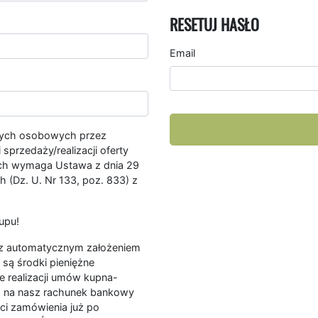
RESETUJ HASŁO
Email
nych osobowych przez
przedaży/realizacji oferty
ych wymaga Ustawa z dnia 29
 (Dz. U. Nr 133, poz. 833) z
upu!
ę z automatycznym założeniem
są środki pieniężne
e realizacji umów kupna-
a na nasz rachunek bankowy
ści zamówienia już po