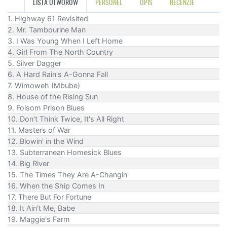
LISTA UTWORÓW
PERSONEL
OPIS
RECENZJE
1. Highway 61 Revisited
2. Mr. Tambourine Man
3. I Was Young When I Left Home
4. Girl From The North Country
5. Silver Dagger
6. A Hard Rain's A-Gonna Fall
7. Wimoweh (Mbube)
8. House of the Rising Sun
9. Folsom Prison Blues
10. Don't Think Twice, It's All Right
11. Masters of War
12. Blowin' in the Wind
13. Subterranean Homesick Blues
14. Big River
15. The Times They Are A-Changin'
16. When the Ship Comes In
17. There But For Fortune
18. It Ain't Me, Babe
19. Maggie's Farm