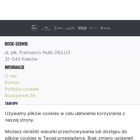
ROCK-SERWIS
ul. płk. Francesco Nullo 28/LU3
31-543 Kraków
INFORMACJE
O nas
Pomoc
Polityka cookies
Rockserwis.fm
ZAKUPY
Formy płatności
Używamy plików cookies w celu ułatwienia korzystania z
Koszty wysyłki
naszej strony.
Panel Klienta
Możesz określić warunki przechowywania lub dostępu do
Regulamin
plików cookies w Twojej przeglądarce. Brak zmiany ustawień