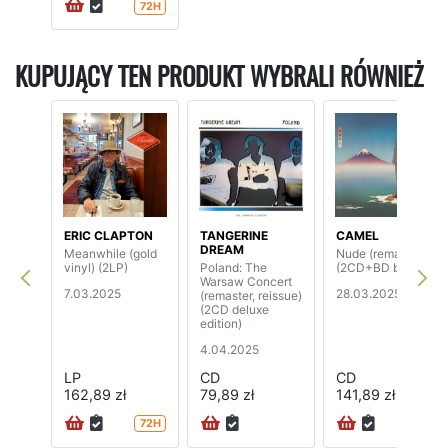
72H
KUPUJĄCY TEN PRODUKT WYBRALI RÓWNIEŻ
ERIC CLAPTON
TANGERINE
CAMEL
DREAM
Meanwhile (gold
Nude (remaster)
vinyl) (2LP)
Poland: The
(2CD+BD boxset)
Warsaw Concert
7.03.2025
28.03.2025
(remaster, reissue)
(2CD deluxe
edition)
4.04.2025
LP
CD
CD
162,89 zł
79,89 zł
141,89 zł
72H
24H