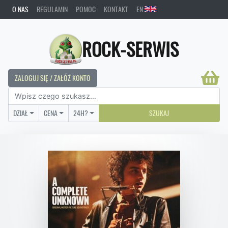
O NAS
REGULAMIN
POMOC
KONTAKT
EN
ROCK-SERWIS
ZALOGUJ SIĘ / ZAŁÓŻ KONTO
DZIAŁ
CENA
24H?
SZUKAJ