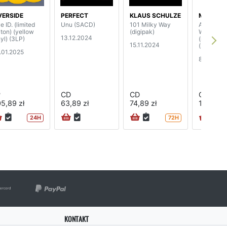
VERSIDE
PERFECT
KLAUS SCHULZE
MIDGE U
e ID. (limited
Unu (SACD)
101 Milky Way
A Man Of
iton) (yellow
(digipak)
Worlds
13.12.2024
nyl) (3LP)
(mediabo
15.11.2024
(2CD)
.01.2025
8.05.202
P
CD
CD
CD
5,89 zł
63,89 zł
74,89 zł
157,89 z
24H
72H
KONTAKT