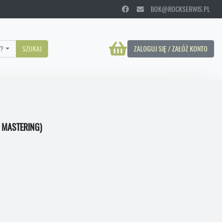
BOK@ROCKSERWIS.PL
?
SZUKAJ
ZALOGUJ SIĘ / ZAŁÓŻ KONTO
 MASTERING)