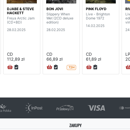
DJABE & STEVE
BON JOVI
PINK FLOYD
RI
HACKETT
Slippery When
Live - Brighton
Liv
Freya Arctic Jam
Wet (2CD deluxe
Dome 1972
ed
(CD+BD)
edition)
vi
14.02.2025
28.02.2025
28.02.2025
24
CD
CD
CD
L
112,89 zł
66,89 zł
61,89 zł
20
72H
ZAKUPY