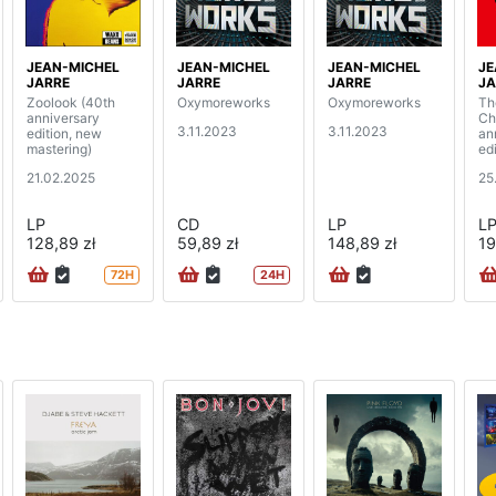
JEAN-MICHEL
JEAN-MICHEL
JEAN-MICHEL
JE
JARRE
JARRE
JARRE
JA
Zoolook (40th
Oxymoreworks
Oxymoreworks
Th
anniversary
Ch
3.11.2023
3.11.2023
edition, new
an
mastering)
ed
21.02.2025
25
LP
CD
LP
L
128,89 zł
59,89 zł
148,89 zł
19
72H
24H