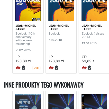
JEAN-MICHEL
JEAN-MICHEL
JEAN-MICHEL
JARRE
JARRE
JARRE
Zoolook (40th
Zoolook
Zoolook (reissue
anniversary
2014)
5.10.2018
edition, new
13.01.2015
mastering)
21.02.2025
LP
LP
CD
128,89 zł
128,89 zł
59,89 zł
72H
INNE PRODUKTY TEGO WYKONAWCY