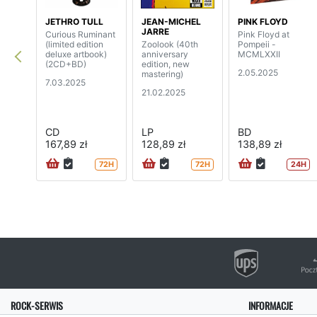
JETHRO TULL
JEAN-MICHEL
PINK FLOYD
JARRE
Curious Ruminant
Pink Floyd at
(limited edition
Zoolook (40th
Pompeii -
deluxe artbook)
anniversary
MCMLXXII
(2CD+BD)
edition, new
2.05.2025
mastering)
7.03.2025
21.02.2025
CD
LP
BD
167,89 zł
128,89 zł
138,89 zł
72H
72H
24H
ROCK-SERWIS
INFORMACJE