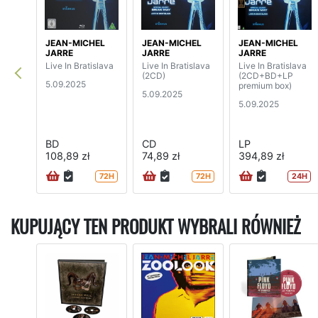
JEAN-MICHEL
JEAN-MICHEL
JEAN-MICHEL
JARRE
JARRE
JARRE
Live In Bratislava
Live In Bratislava
Live In Bratislava
(2CD)
(2CD+BD+LP
5.09.2025
premium box)
5.09.2025
5.09.2025
BD
CD
LP
108,89 zł
74,89 zł
394,89 zł
72H
72H
24H
KUPUJĄCY TEN PRODUKT WYBRALI RÓWNIEŻ