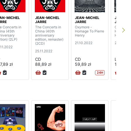
AN-MICHEL
JEAN-MICHEL
JEAN-MICHEL
JEAN-MI
RRE
JARRE
JARRE
JARRE
e Concerts in
The Concerts in
Oxymore -
Oxymore 
ina (45th
China (40th
Homage To Pierre
Homage T
niversary
anniversary
Henry
Henry (2L
ition) (2LP)
edition, remaster)
21.10.2022
21.10.202
(2CD)
.11.2022
25.11.2022
P
CD
CD
LP
7,89 zł
88,89 zł
59,89 zł
192,89 z
24H