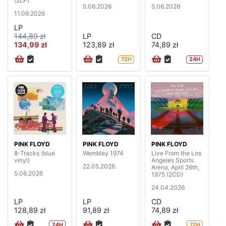
(2LP)
5.06.2026
5.06.2026
11.09.2026
LP
144,89 zł
LP
CD
134,99 zł
123,89 zł
74,89 zł
72H
24H
PINK FLOYD
PINK FLOYD
PINK FLOYD
8-Tracks (blue
Wembley 1974
Live From the Los
vinyl)
Angeles Sports
22.05.2026
Arena, April 26th,
5.06.2026
1975 (2CD)
24.04.2026
LP
LP
CD
128,89 zł
91,89 zł
74,89 zł
24H
72H