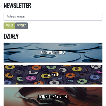
NEWSLETTER
ZAPISZ
WYPISZ
DZIAŁY
CD/DVD-A/BD-A
WINYLE
DVD/BLU-RAY VIDEO