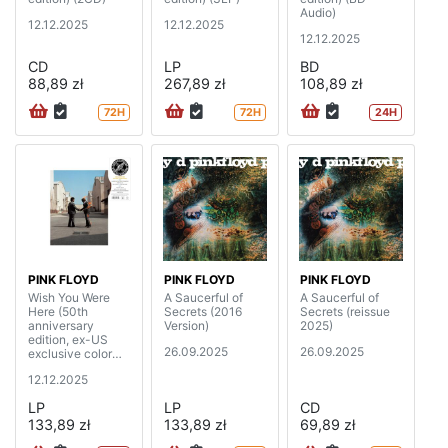
Audio)
12.12.2025
12.12.2025
12.12.2025
CD
LP
BD
88,89 zł
267,89 zł
108,89 zł
72H
72H
24H
PINK FLOYD
PINK FLOYD
PINK FLOYD
Wish You Were
A Saucerful of
A Saucerful of
Here (50th
Secrets (2016
Secrets (reissue
anniversary
Version)
2025)
edition, ex-US
26.09.2025
26.09.2025
exclusive color
vinyl)
12.12.2025
LP
LP
CD
133,89 zł
133,89 zł
69,89 zł