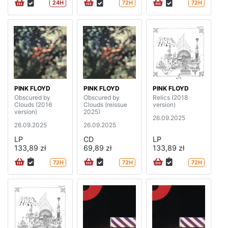
24H
72H
72H
PINK FLOYD
PINK FLOYD
PINK FLOYD
Obscured by
Obscured by
Relics (2018
Clouds (2016
Clouds (reissue
version)
version)
2025)
26.09.2025
26.09.2025
26.09.2025
LP
CD
LP
133,89 zł
69,89 zł
133,89 zł
72H
72H
72H