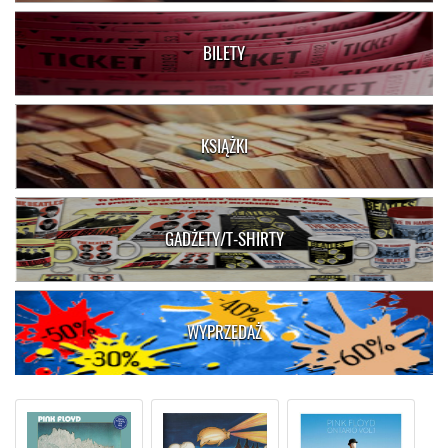
BILETY
KSIĄŻKI
GADŻETY/T-SHIRTY
WYPRZEDAŻ