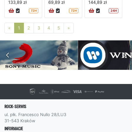
133,89 zł
69,89 zł
144,89 zł
72H
72H
24H
Poprzednia strona
Następna strona
«
1
2
3
4
5
»
ROCK-SERWIS
ul. płk. Francesco Nullo 28/LU3
31-543 Kraków
INFORMACJE