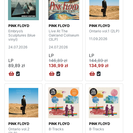
PINK FLOYD
PINK FLOYD
PINK FLOYD
Embryo’s
Live At The
Ontario vol.1 (2LP)
Sculptures (blue
Oakland Coliseum
11.09.2026
vinyl)
(3LP)
24.07.2026
24.07.2026
LP
LP
LP
146,89 zł
144,89 zł
89,89 zł
136,99 zł
134,99 zł
PINK FLOYD
PINK FLOYD
PINK FLOYD
Ontario vol.2
8-Tracks
8-Tracks