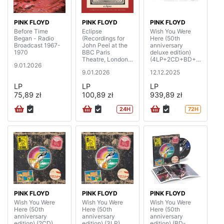
PINK FLOYD
PINK FLOYD
PINK FLOYD
Before Time
Eclipse
Wish You Were
Began - Radio
(Recordings for
Here (50th
Broadcast 1967-
John Peel at the
anniversary
1970
BBC Paris
deluxe edition)
Theatre, London)
(4LP+2CD+BD+7
9.01.2026
(2LP)
”SP)
9.01.2026
12.12.2025
LP
LP
LP
75,89 zł
100,89 zł
939,89 zł
24H
72H
PINK FLOYD
PINK FLOYD
PINK FLOYD
Wish You Were
Wish You Were
Wish You Were
Here (50th
Here (50th
Here (50th
anniversary
anniversary
anniversary
edition) (2CD)
edition) (3LP)
edition) (BD-