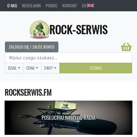
O NAS
REGULAMIN
POMOC
KONTAKT
EN
ROCK-SERWIS
ZALOGUJ SIĘ / ZAŁÓŻ KONTO
DZIAŁ
CENA
24H?
SZUKAJ
ROCKSERWIS.FM
POSŁUCHAJ NASZEGO RADIA