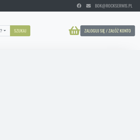
BOK@ROCKSERWIS.PL
?
SZUKAJ
ZALOGUJ SIĘ / ZAŁÓŻ KONTO