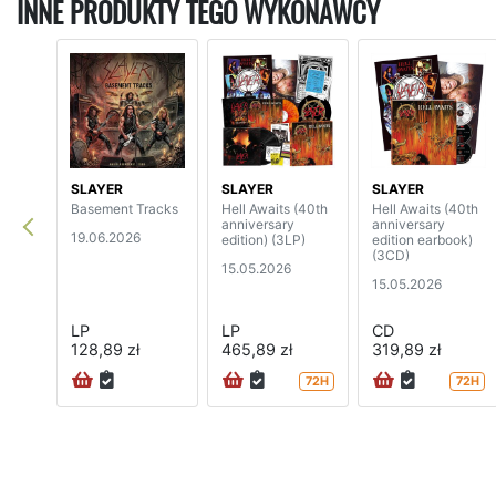
INNE PRODUKTY TEGO WYKONAWCY
SLAYER
SLAYER
SLAYER
Basement Tracks
Hell Awaits (40th
Hell Awaits (40th
anniversary
anniversary
19.06.2026
edition) (3LP)
edition earbook)
(3CD)
15.05.2026
15.05.2026
LP
LP
CD
128,89 zł
465,89 zł
319,89 zł
72H
72H