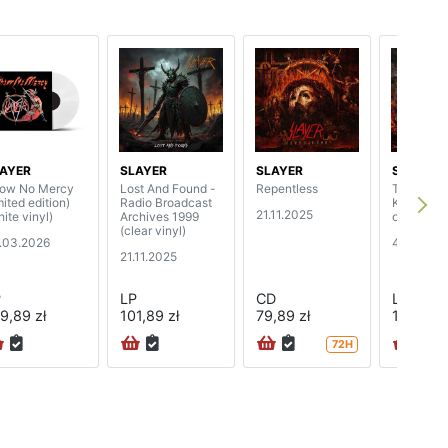
AYER
SLAYER
SLAYER
SLAYER
ow No Mercy
Lost And Found -
Repentless
The Repen
mited edition)
Radio Broadcast
Killogy (2
21.11.2025
ite vinyl)
Archives 1999
orange vi
(clear vinyl)
.03.2026
4.07.202
21.11.2025
P
LP
CD
LP
9,89 zł
101,89 zł
79,89 zł
152,89 z
72H