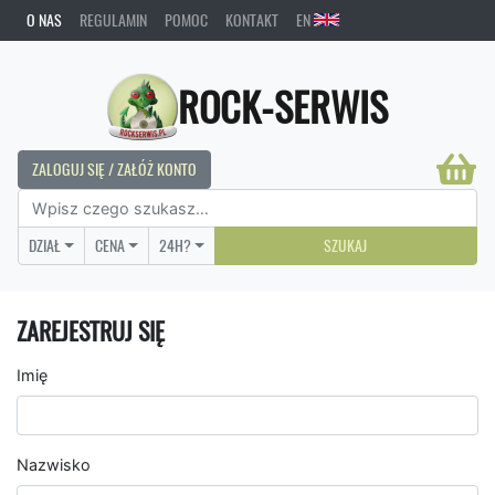
O NAS
REGULAMIN
POMOC
KONTAKT
EN
ROCK-SERWIS
ZALOGUJ SIĘ / ZAŁÓŻ KONTO
DZIAŁ
CENA
24H?
SZUKAJ
ZAREJESTRUJ SIĘ
Imię
Nazwisko