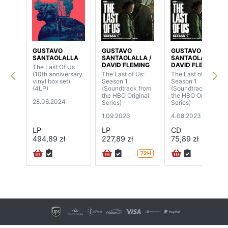
GUSTAVO
GUSTAVO
GUSTAVO
SANTAOLALLA
SANTAOLALLA /
SANTAOLALLA /
DAVID FLEMING
DAVID FLEMING
The Last Of Us
(10th anniversary
The Last of Us:
The Last of Us:
vinyl box set)
Season 1
Season 1
(4LP)
(Soundtrack from
(Soundtrack from
the HBO Original
the HBO Original
28.06.2024
Series)
Series)
1.09.2023
4.08.2023
LP
LP
CD
494,89 zł
227,89 zł
75,89 zł
72H
72H