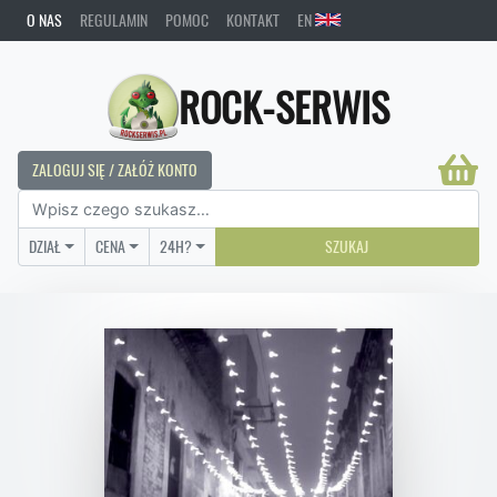
O NAS
REGULAMIN
POMOC
KONTAKT
EN
ROCK-SERWIS
ZALOGUJ SIĘ / ZAŁÓŻ KONTO
DZIAŁ
CENA
24H?
SZUKAJ