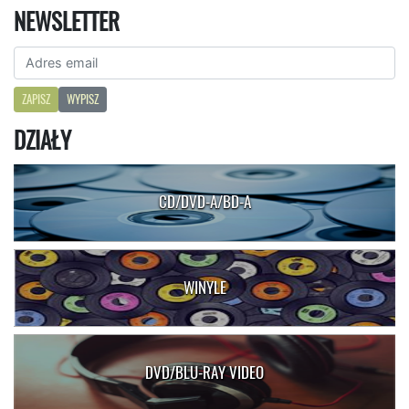
NEWSLETTER
ZAPISZ
WYPISZ
DZIAŁY
CD/DVD-A/BD-A
WINYLE
DVD/BLU-RAY VIDEO