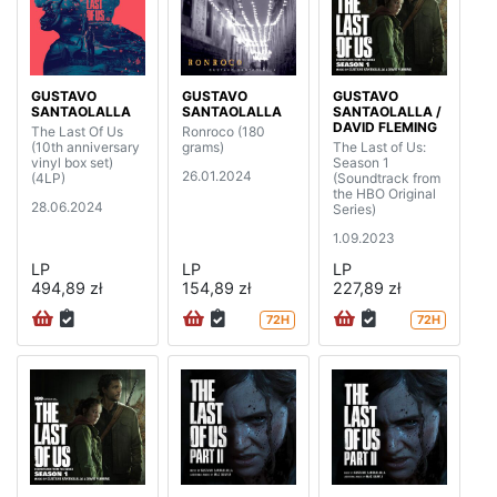
GUSTAVO
GUSTAVO
GUSTAVO
SANTAOLALLA
SANTAOLALLA
SANTAOLALLA /
DAVID FLEMING
The Last Of Us
Ronroco (180
(10th anniversary
grams)
The Last of Us:
vinyl box set)
Season 1
26.01.2024
(4LP)
(Soundtrack from
the HBO Original
28.06.2024
Series)
1.09.2023
LP
LP
LP
494,89 zł
154,89 zł
227,89 zł
72H
72H