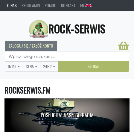
O NAS
REGULAMIN
POMOC
KONTAKT
EN
ROCK-SERWIS
ZALOGUJ SIĘ / ZAŁÓŻ KONTO
DZIAŁ
CENA
24H?
SZUKAJ
ROCKSERWIS.FM
POSŁUCHAJ NASZEGO RADIA