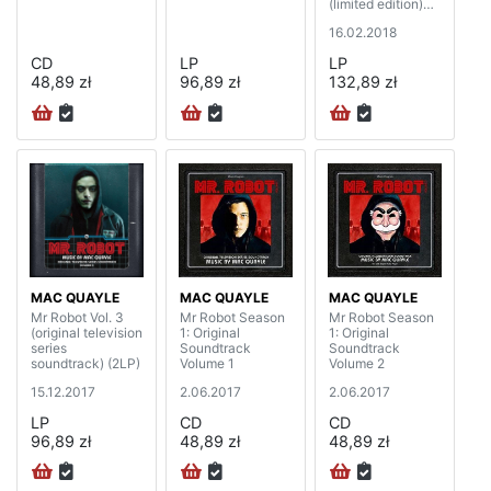
(limited edition)
(2LP)
16.02.2018
CD
LP
LP
48,89 zł
96,89 zł
132,89 zł
MAC QUAYLE
MAC QUAYLE
MAC QUAYLE
Mr Robot Vol. 3
Mr Robot Season
Mr Robot Season
(original television
1: Original
1: Original
series
Soundtrack
Soundtrack
soundtrack) (2LP)
Volume 1
Volume 2
15.12.2017
2.06.2017
2.06.2017
LP
CD
CD
96,89 zł
48,89 zł
48,89 zł