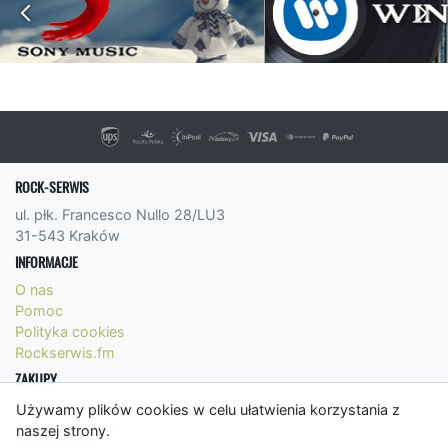
ROCK-SERWIS
ul. płk. Francesco Nullo 28/LU3
31-543 Kraków
INFORMACJE
O nas
Pomoc
Polityka cookies
Rockserwis.fm
ZAKUPY
Formy płatności
Używamy plików cookies w celu ułatwienia korzystania z
Koszty wysyłki
naszej strony.