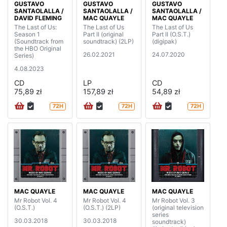
GUSTAVO
GUSTAVO
GUSTAVO
SANTAOLALLA /
SANTAOLALLA /
SANTAOLALLA /
DAVID FLEMING
MAC QUAYLE
MAC QUAYLE
The Last of Us:
The Last of Us
The Last of Us
Season 1
Part II (original
Part II (O.S.T.)
(Soundtrack from
soundtrack) (2LP)
(digipak)
the HBO Original
26.02.2021
24.07.2020
Series)
4.08.2023
CD
LP
CD
75,89 zł
157,89 zł
54,89 zł
72H
72H
72H
MAC QUAYLE
MAC QUAYLE
MAC QUAYLE
Mr Robot Vol. 4
Mr Robot Vol. 4
Mr Robot Vol. 3
(O.S.T.)
(O.S.T.) (2LP)
(original television
series
30.03.2018
30.03.2018
soundtrack)