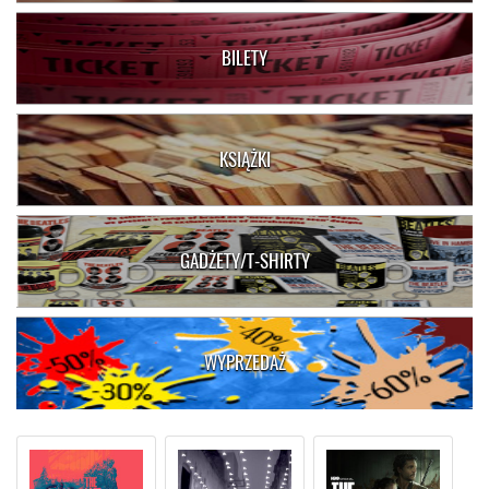
BILETY
KSIĄŻKI
GADŻETY/T-SHIRTY
WYPRZEDAŻ