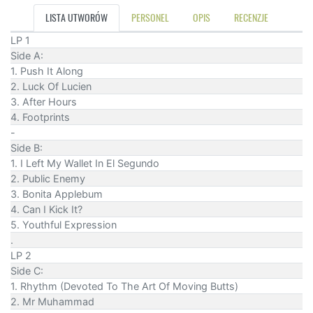
LISTA UTWORÓW
PERSONEL
OPIS
RECENZJE
LP 1
Side A:
1. Push It Along
2. Luck Of Lucien
3. After Hours
4. Footprints
-
Side B:
1. I Left My Wallet In El Segundo
2. Public Enemy
3. Bonita Applebum
4. Can I Kick It?
5. Youthful Expression
.
LP 2
Side C:
1. Rhythm (Devoted To The Art Of Moving Butts)
2. Mr Muhammad