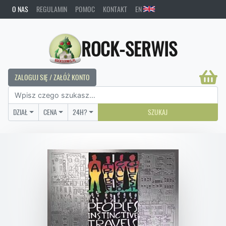
O NAS
REGULAMIN
POMOC
KONTAKT
EN
ROCK-SERWIS
ZALOGUJ SIĘ / ZAŁÓŻ KONTO
DZIAŁ
CENA
24H?
SZUKAJ