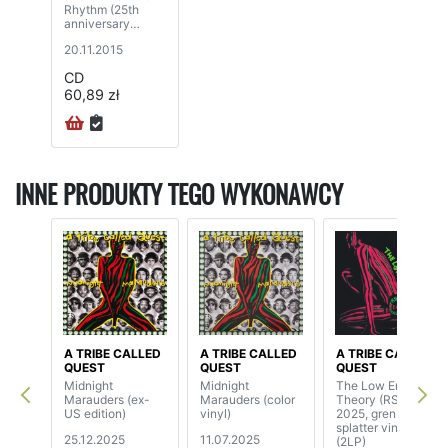
Rhythm (25th
anniversary
edition)
20.11.2015
CD
60,89 zł
INNE PRODUKTY TEGO WYKONAWCY
A TRIBE CALLED
A TRIBE CALLED
A TRIBE CALLED
QUEST
QUEST
QUEST
Midnight
Midnight
The Low End
Marauders (ex-
Marauders (color
Theory (RSD
US edition)
vinyl)
2025, gren & red
splatter vinyl)
25.12.2025
11.07.2025
(2LP)