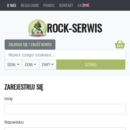
O NAS
REGULAMIN
POMOC
KONTAKT
EN
ROCK-SERWIS
ZALOGUJ SIĘ / ZAŁÓŻ KONTO
DZIAŁ
CENA
24H?
SZUKAJ
ZAREJESTRUJ SIĘ
Imię
Nazwisko