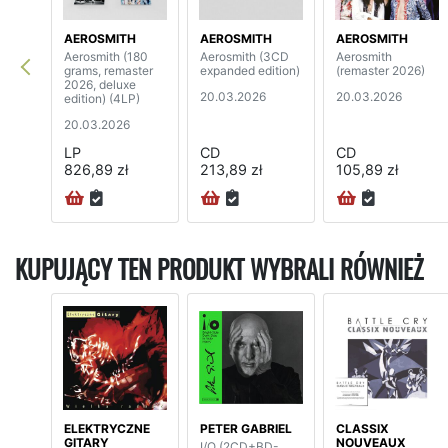
AEROSMITH
AEROSMITH
AEROSMITH
Aerosmith (180
Aerosmith (3CD
Aerosmith
grams, remaster
expanded edition)
(remaster 2026)
2026, deluxe
20.03.2026
20.03.2026
edition) (4LP)
20.03.2026
LP
CD
CD
826,89 zł
213,89 zł
105,89 zł
KUPUJĄCY TEN PRODUKT WYBRALI RÓWNIEŻ
ELEKTRYCZNE
PETER GABRIEL
CLASSIX
GITARY
NOUVEAUX
I/O (2CD+BD-