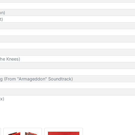
on)
t)
 The Knees)
hing (From "Armageddon" Soundtrack)
ix)