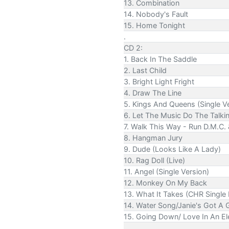
13. Combination
14. Nobody's Fault
15. Home Tonight
.
CD 2:
1. Back In The Saddle
2. Last Child
3. Bright Light Fright
4. Draw The Line
5. Kings And Queens (Single V
6. Let The Music Do The Talki
7. Walk This Way - Run D.M.C
8. Hangman Jury
9. Dude (Looks Like A Lady)
10. Rag Doll (Live)
11. Angel (Single Version)
12. Monkey On My Back
13. What It Takes (CHR Single 
14. Water Song/Janie's Got A 
15. Going Down/ Love In An El
.