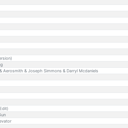
ersion)
ng
. & Aerosmith & Joseph Simmons & Darryl Mcdaniels
Edit)
Gun
evator