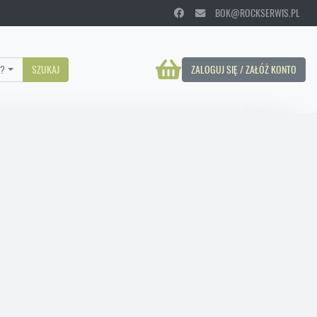
BOK@ROCKSERWIS.PL
?
SZUKAJ
ZALOGUJ SIĘ / ZAŁÓŻ KONTO