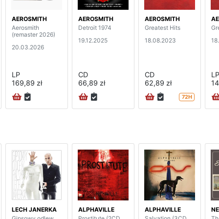
AEROSMITH
AEROSMITH
AEROSMITH
AE
Aerosmith
Detroit 1974
Greatest Hits
Gr
(remaster 2026)
19.12.2025
18.08.2023
18
20.03.2026
LP
CD
CD
L
169,89 zł
66,89 zł
62,89 zł
14
72H
LECH JANERKA
ALPHAVILLE
ALPHAVILLE
N
Gipsowy odlew
Prostitute (2CD
Salvation (3CD
Th