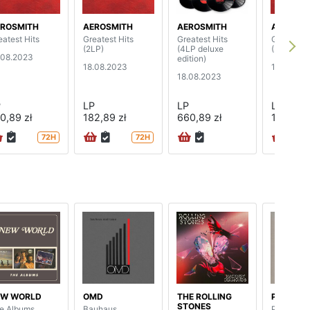
ROSMITH
AEROSMITH
AEROSMITH
AEROSMI
eatest Hits
Greatest Hits
Greatest Hits
Greatest 
(2LP)
(4LP deluxe
(2LP)
.08.2023
edition)
18.08.2023
18.08.20
18.08.2023
P
LP
LP
LP
0,89 zł
182,89 zł
660,89 zł
182,89 z
72H
72H
EW WORLD
OMD
THE ROLLING
PROCOL
STONES
e Albums
Bauhaus
Procol's N