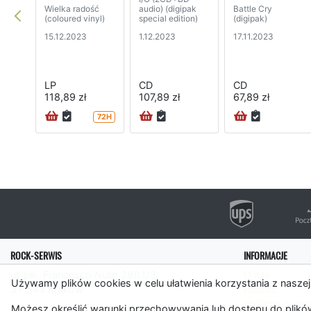
Wielka radość
audio) (digipak
Battle Cry
(coloured vinyl)
special edition)
(digipak)
15.12.2023
1.12.2023
17.11.2023
LP
CD
CD
118,89 zł
107,89 zł
67,89 zł
72H
ROCK-SERWIS
INFORMACJE
ul. płk. Francesco Nullo 28/LU3
O nas
Używamy plików cookies w celu ułatwienia korzystania z naszej
31-543 Kraków
Pomoc
Polityka cooki
Możesz określić warunki przechowywania lub dostępu do plików