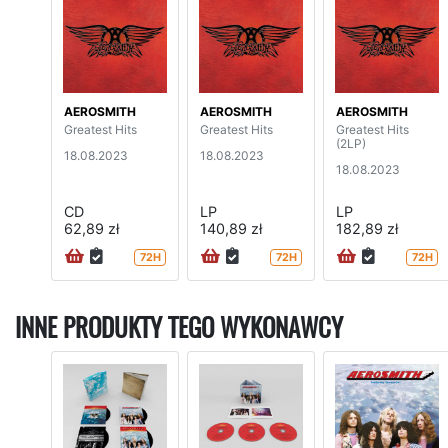
AEROSMITH
AEROSMITH
AEROSMITH
Greatest Hits
Greatest Hits
Greatest Hits
(2LP)
18.08.2023
18.08.2023
18.08.2023
CD
LP
LP
62,89 zł
140,89 zł
182,89 zł
72H
72H
72H
INNE PRODUKTY TEGO WYKONAWCY