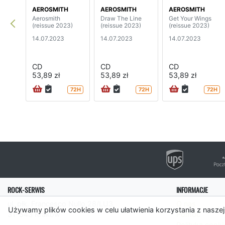
AEROSMITH
AEROSMITH
AEROSMITH
Aerosmith
Draw The Line
Get Your Wings
(reissue 2023)
(reissue 2023)
(reissue 2023)
14.07.2023
14.07.2023
14.07.2023
CD
CD
CD
53,89 zł
53,89 zł
53,89 zł
72H
72H
72H
ROCK-SERWIS
INFORMACJE
ul. płk. Francesco Nullo 28/LU3
O nas
Używamy plików cookies w celu ułatwienia korzystania z naszej
31-543 Kraków
Pomoc
Polityka cooki