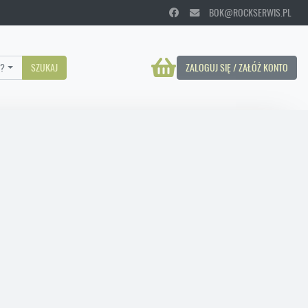
BOK@ROCKSERWIS.PL
?
SZUKAJ
ZALOGUJ SIĘ / ZAŁÓŻ KONTO