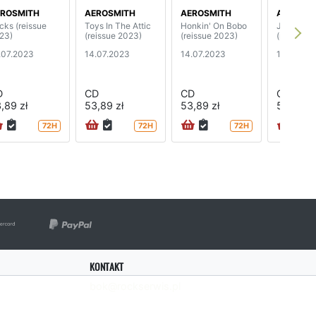
ROSMITH
AEROSMITH
AEROSMITH
AEROSMI
cks (reissue
Toys In The Attic
Honkin' On Bobo
Just Push
23)
(reissue 2023)
(reissue 2023)
(reissue 
.07.2023
14.07.2023
14.07.2023
14.07.20
D
CD
CD
CD
,89 zł
53,89 zł
53,89 zł
53,89 zł
72H
72H
72H
KONTAKT
bok@rockserwis.pl