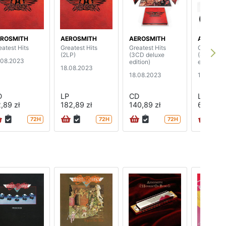
ROSMITH
AEROSMITH
AEROSMITH
AEROSMI
eatest Hits
Greatest Hits
Greatest Hits
Greatest 
(2LP)
(3CD deluxe
(4LP delu
.08.2023
edition)
edition)
18.08.2023
18.08.2023
18.08.20
D
LP
CD
LP
,89 zł
182,89 zł
140,89 zł
660,89 
72H
72H
72H