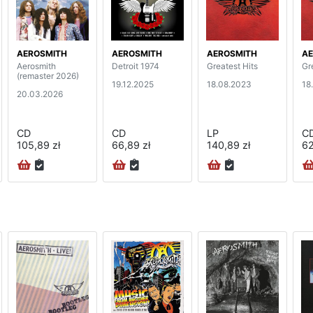
AEROSMITH
AEROSMITH
AEROSMITH
AE
Aerosmith
Detroit 1974
Greatest Hits
Gr
(remaster 2026)
19.12.2025
18.08.2023
18
20.03.2026
CD
CD
LP
C
105,89 zł
66,89 zł
140,89 zł
62