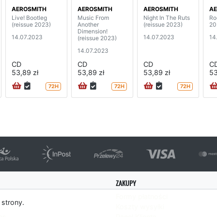
AEROSMITH
AEROSMITH
AEROSMITH
AE
Live! Bootleg
Music From
Night In The Ruts
Ro
(reissue 2023)
Another
(reissue 2023)
20
Dimension!
14.07.2023
14.07.2023
14
(reissue 2023)
14.07.2023
CD
CD
CD
C
53,89 zł
53,89 zł
53,89 zł
53
72H
72H
72H
ZAKUPY
Formy płatności
 strony.
Koszty wysyłki
es
Panel Klienta