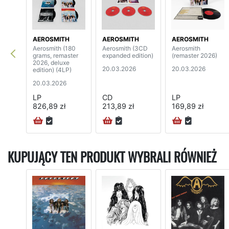
AEROSMITH
AEROSMITH
AEROSMITH
Aerosmith (180
Aerosmith (3CD
Aerosmith
grams, remaster
expanded edition)
(remaster 2026)
2026, deluxe
20.03.2026
20.03.2026
edition) (4LP)
20.03.2026
LP
CD
LP
826,89 zł
213,89 zł
169,89 zł
KUPUJĄCY TEN PRODUKT WYBRALI RÓWNIEŻ