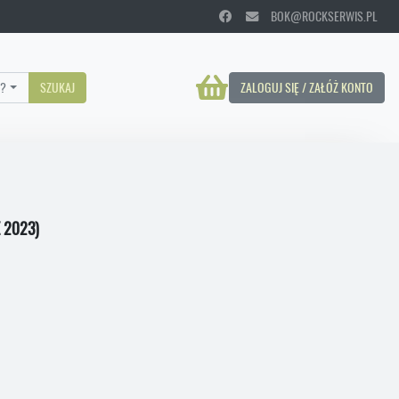
BOK@ROCKSERWIS.PL
?
SZUKAJ
ZALOGUJ SIĘ / ZAŁÓŻ KONTO
 2023)