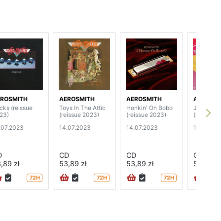
ROSMITH
AEROSMITH
AEROSMITH
AEROSMI
cks (reissue
Toys In The Attic
Honkin' On Bobo
Just Push
23)
(reissue 2023)
(reissue 2023)
(reissue 
.07.2023
14.07.2023
14.07.2023
14.07.20
D
CD
CD
CD
,89 zł
53,89 zł
53,89 zł
53,89 zł
72H
72H
72H