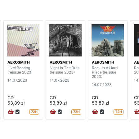
AEROSMITH
AEROSMITH
AEROSMITH
AE
Live! Bootleg
Night In The Ruts
Rock In A Hard
Ro
(reissue 2023)
(reissue 2023)
Place (reissue
20
2023)
14.07.2023
14.07.2023
14
14.07.2023
CD
CD
CD
C
53,89 zł
53,89 zł
53,89 zł
53
72H
72H
72H