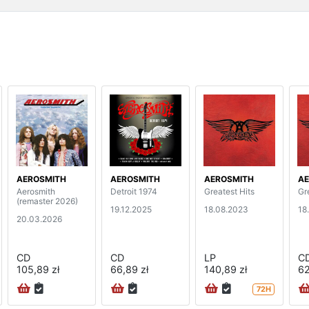
AEROSMITH
AEROSMITH
AEROSMITH
AE
Aerosmith
Detroit 1974
Greatest Hits
Gr
(remaster 2026)
19.12.2025
18.08.2023
18
20.03.2026
CD
CD
LP
C
105,89 zł
66,89 zł
140,89 zł
62
72H