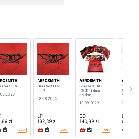
ROSMITH
AEROSMITH
AEROSMITH
AEROSMI
eatest Hits
Greatest Hits
Greatest Hits
Greatest 
(2LP)
(3CD deluxe
(4LP delu
.08.2023
edition)
edition)
18.08.2023
18.08.2023
18.08.20
D
LP
CD
LP
,89 zł
182,89 zł
140,89 zł
660,89 
72H
72H
72H