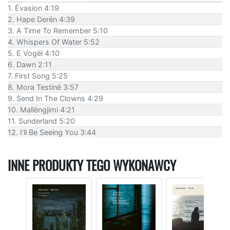
1. Évasion 4:19
2. Hape Derën 4:39
3. A Time To Remember 5:10
4. Whispers Of Water 5:52
5. E Vogël 4:10
6. Dawn 2:11
7. First Song 5:25
8. Mora Testinë 3:57
9. Send In The Clowns 4:29
10. Mallëngjimi 4:21
11. Sunderland 5:20
12. I'll Be Seeing You 3:44
INNE PRODUKTY TEGO WYKONAWCY