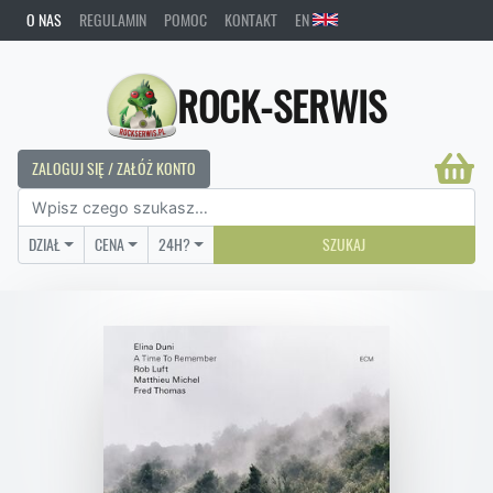
O NAS
REGULAMIN
POMOC
KONTAKT
EN
ROCK-SERWIS
ZALOGUJ SIĘ / ZAŁÓŻ KONTO
DZIAŁ
CENA
24H?
SZUKAJ