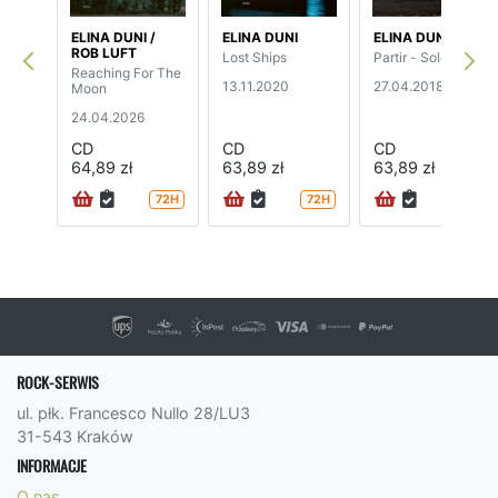
ELINA DUNI /
ELINA DUNI
ELINA DUNI
ROB LUFT
Lost Ships
Partir - Solo
Reaching For The
13.11.2020
27.04.2018
Moon
24.04.2026
CD
CD
CD
64,89 zł
63,89 zł
63,89 zł
72H
72H
72H
ROCK-SERWIS
ul. płk. Francesco Nullo 28/LU3
31-543 Kraków
INFORMACJE
O nas