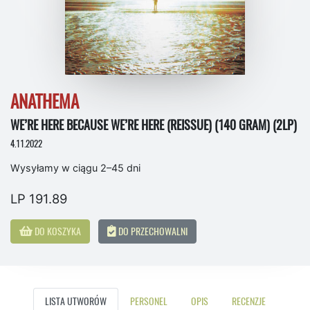
ANATHEMA
WE’RE HERE BECAUSE WE’RE HERE (REISSUE) (140 GRAM) (2LP)
4.11.2022
Wysyłamy w ciągu 2–45 dni
LP 191.89
DO KOSZYKA
DO PRZECHOWALNI
LISTA UTWORÓW
PERSONEL
OPIS
RECENZJE