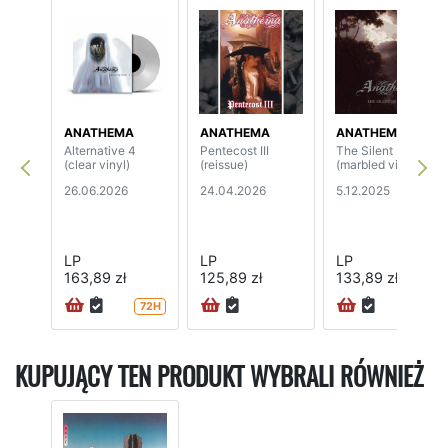
ANATHEMA
ANATHEMA
ANATHEMA
Alternative 4
Pentecost III
The Silent Enigma
(clear vinyl)
(reissue)
(marbled vinyl)
26.06.2026
24.04.2026
5.12.2025
LP
LP
LP
163,89 zł
125,89 zł
133,89 zł
72H
KUPUJĄCY TEN PRODUKT WYBRALI RÓWNIEŻ