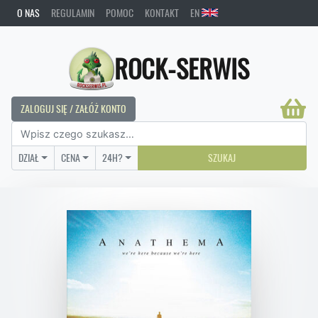
O NAS
REGULAMIN
POMOC
KONTAKT
EN
ROCK-SERWIS
ZALOGUJ SIĘ / ZAŁÓŻ KONTO
DZIAŁ
CENA
24H?
SZUKAJ