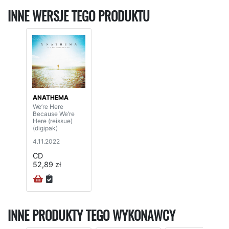
INNE WERSJE TEGO PRODUKTU
ANATHEMA
We’re Here
Because We’re
Here (reissue)
(digipak)
4.11.2022
CD
52,89 zł
INNE PRODUKTY TEGO WYKONAWCY