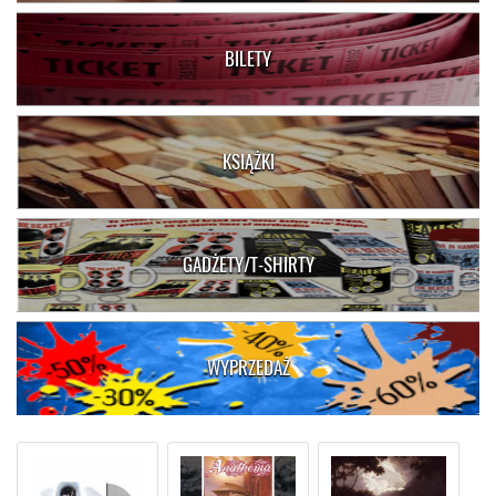
BILETY
KSIĄŻKI
GADŻETY/T-SHIRTY
WYPRZEDAŻ