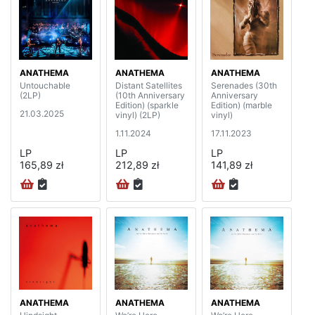
ANATHEMA
ANATHEMA
ANATHEMA
Untouchable
Distant Satellites
Serenades (30th
(2LP)
(10th Anniversary
Anniversary
Edition) (sparkle
Edition) (marble
21.03.2025
vinyl) (2LP)
vinyl)
1.11.2024
17.11.2023
LP
LP
LP
165,89 zł
212,89 zł
141,89 zł
ANATHEMA
ANATHEMA
ANATHEMA