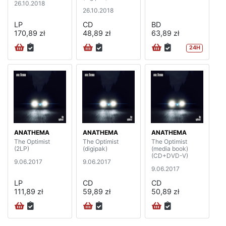
26.10.2018
26.10.2018
LP
CD
BD
170,89 zł
48,89 zł
63,89 zł
24H
ANATHEMA
ANATHEMA
ANATHEMA
The Optimist
The Optimist
The Optimist
(2LP)
(digipak)
(media book)
(CD+DVD-V)
9.06.2017
9.06.2017
9.06.2017
LP
CD
CD
111,89 zł
59,89 zł
50,89 zł