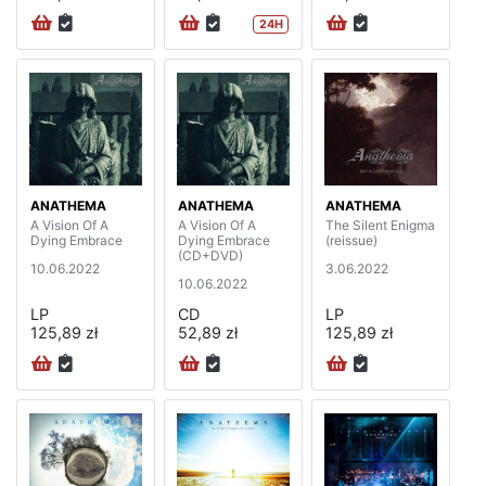
24H
ANATHEMA
ANATHEMA
ANATHEMA
A Vision Of A
A Vision Of A
The Silent Enigma
Dying Embrace
Dying Embrace
(reissue)
(CD+DVD)
10.06.2022
3.06.2022
10.06.2022
LP
CD
LP
125,89 zł
52,89 zł
125,89 zł