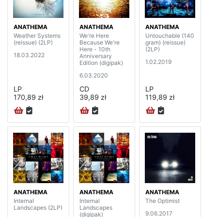
ANATHEMA
ANATHEMA
ANATHEMA
Weather Systems
We're Here
Untouchable (140
(reissue) (2LP)
Because We're
gram) (reissue)
Here - 10th
(2LP)
18.03.2022
Anniversary
1.02.2019
Edition (digipak)
6.03.2020
LP
CD
LP
170,89 zł
39,89 zł
119,89 zł
ANATHEMA
ANATHEMA
ANATHEMA
Internal
Internal
The Optimist
Landscapes (2LP)
Landscapes
9.06.2017
(digipak)