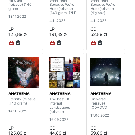
Hindsight
We’re Here
We’re Here
(reissue) (140
Because We’re
Because We’re
gram)
Here (reissue)
Here (reissue)
(140 gram) (2LP)
(digipak)
18.11.2022
4.11.2022
4.11.2022
LP
LP
CD
125,89 zł
191,89 zł
52,89 zł
ANATHEMA
ANATHEMA
ANATHEMA
Eternity (reissue)
The Best Of -
Universal
(140 gram)
Internal
(reissue)
Landscapes
(CD+DVD)
14.10.2022
(reissue)
17.06.2022
16.09.2022
LP
CD
CD
125,89 zł
44,89 zł
59,89 zł