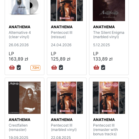
ANATHEMA
ANATHEMA
ANATHEMA
Alternative 4
Pentecost III
The Silent Enigma
(clear vinyl)
(reissue)
(marbled vinyl)
26.06.2026
24.04.2026
5.12.2025
LP
LP
LP
163,89 zł
125,89 zł
133,89 zł
72H
ANATHEMA
ANATHEMA
ANATHEMA
Crestfallen
Pentecost III
Pentecost III
(remaster)
(marbled vinyl)
(remaster with
bonus tracks)
19.09.2025
22.08.2025