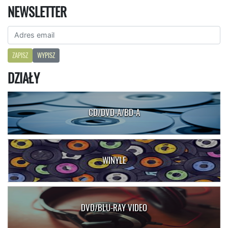
NEWSLETTER
ZAPISZ
WYPISZ
DZIAŁY
CD/DVD-A/BD-A
WINYLE
DVD/BLU-RAY VIDEO