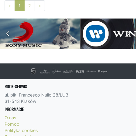
Poprzednia strona
Następna strona
«
1
2
»
ROCK-SERWIS
ul. płk. Francesco Nullo 28/LU3
31-543 Kraków
INFORMACJE
O nas
Pomoc
Polityka cookies