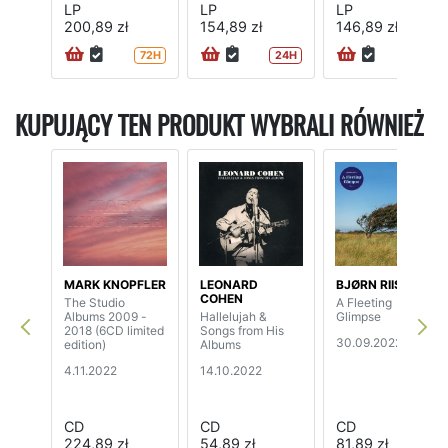
LP
LP
LP
200,89 zł
154,89 zł
146,89 zł
72H
24H
72H
KUPUJĄCY TEN PRODUKT WYBRALI RÓWNIEŻ
MARK KNOPFLER
LEONARD
BJØRN RIIS
COHEN
The Studio
A Fleeting
Albums 2009 -
Hallelujah &
Glimpse
2018 (6CD limited
Songs from His
30.09.2022
edition)
Albums
4.11.2022
14.10.2022
CD
CD
CD
224,89 zł
54,89 zł
81,89 zł