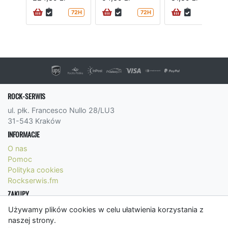
72H
72H
ROCK-SERWIS
ul. płk. Francesco Nullo 28/LU3
31-543 Kraków
INFORMACJE
O nas
Pomoc
Polityka cookies
Rockserwis.fm
ZAKUPY
Formy płatności
Używamy plików cookies w celu ułatwienia korzystania z
Koszty wysyłki
naszej strony.