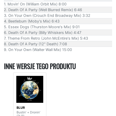
1. Movin' On (William Orbit Mix) 8:00
2. Death Of A Party (Well Blurred Remix) 6:46
3. On Your Own (Crouch End Broadway Mix) 3:32
4. Beetlebum (Moby's Mix) 6:43
5. Essex Dogs (Thurston Moore's Mix) 9:01
6. Death Of A Party (Billy Whiskers Mix) 4:47
7. Theme From Retro (John McEntire's Mix) 5:43
8. Death Of A Party (12" Death) 7:08
9. On Your Own (Walter Wall Mix) 15:00
INNE WERSJE TEGO PRODUKTU
BLUR
Bustin' + Dronin'
(2LP)