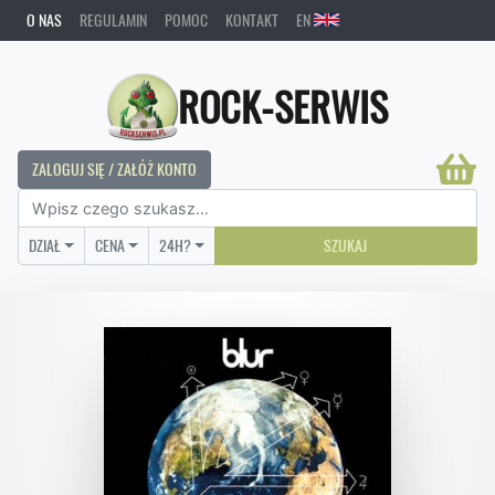
O NAS
REGULAMIN
POMOC
KONTAKT
EN
ROCK-SERWIS
ZALOGUJ SIĘ / ZAŁÓŻ KONTO
DZIAŁ
CENA
24H?
SZUKAJ