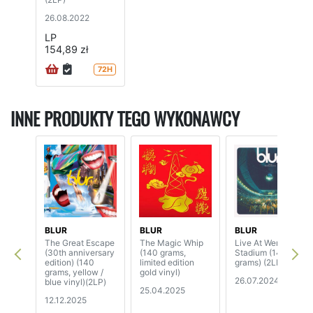
26.08.2022
LP
154,89 zł
72H
INNE PRODUKTY TEGO WYKONAWCY
BLUR
BLUR
BLUR
The Great Escape
The Magic Whip
Live At Wembley
(30th anniversary
(140 grams,
Stadium (140
edition) (140
limited edition
grams) (2LP)
grams, yellow /
gold vinyl)
26.07.2024
blue vinyl)(2LP)
25.04.2025
12.12.2025