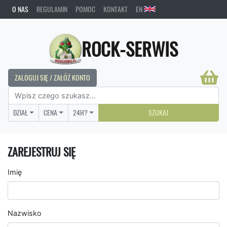
O NAS
REGULAMIN
POMOC
KONTAKT
EN
ROCK-SERWIS
ZALOGUJ SIĘ / ZAŁÓŻ KONTO
DZIAŁ
CENA
24H?
SZUKAJ
ZAREJESTRUJ SIĘ
Imię
Nazwisko