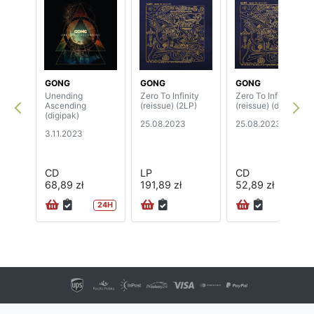
GONG
GONG
GONG
Unending
Zero To Infinity
Zero To Infinity
Ascending
(reissue) (2LP)
(reissue) (digipak)
(digipak)
25.08.2023
25.08.2023
3.11.2023
CD
LP
CD
68,89 zł
191,89 zł
52,89 zł
24H
24H