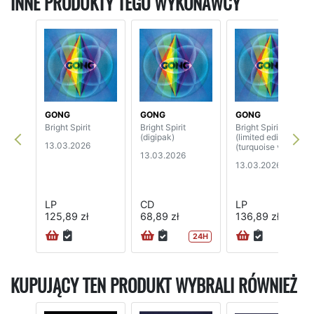
INNE PRODUKTY TEGO WYKONAWCY
GONG
GONG
GONG
Bright Spirit
Bright Spirit
Bright Spirit
(digipak)
(limited edition)
13.03.2026
(turquoise vinyl)
13.03.2026
13.03.2026
LP
CD
LP
125,89 zł
68,89 zł
136,89 zł
24H
24H
KUPUJĄCY TEN PRODUKT WYBRALI RÓWNIEŻ