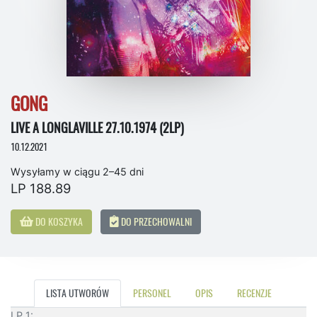
GONG
LIVE A LONGLAVILLE 27.10.1974 (2LP)
10.12.2021
Wysyłamy w ciągu 2–45 dni
LP 188.89
DO KOSZYKA
DO PRZECHOWALNI
LISTA UTWORÓW
PERSONEL
OPIS
RECENZJE
LP 1: