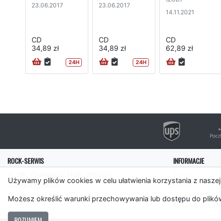
23.06.2017
23.06.2017
14.11.2021
CD
CD
CD
34,89 zł
34,89 zł
62,89 zł
24H
24H
ROCK-SERWIS
INFORMACJE
ul. płk. Francesco Nullo 28/LU3
O nas
Używamy plików cookies w celu ułatwienia korzystania z naszej
31-543 Kraków
Pomoc
Polityka cooki
Możesz określić warunki przechowywania lub dostępu do plików
Rockserwis.f
ROZUMIEM