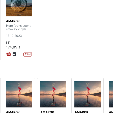
AMAROK
Hero (translucent
smokey vinyl)
13.10.2023
LP
174,89 zł
24H
AMAROK
AMAROK
AMAROK
A