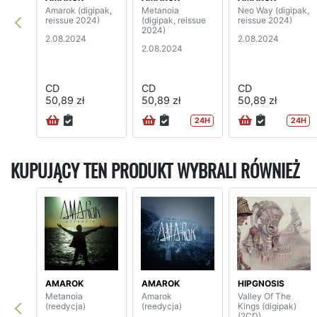
Amarok (digipak,
Metanoia
Neo Way (digipak,
reissue 2024)
(digipak, reissue
reissue 2024)
2024)
2.08.2024
2.08.2024
2.08.2024
CD
CD
CD
50,89 zł
50,89 zł
50,89 zł
24H
24H
KUPUJĄCY TEN PRODUKT WYBRALI RÓWNIEŻ
AMAROK
AMAROK
HIPGNOSIS
Metanoia
Amarok
Valley Of The
(reedycja)
(reedycja)
Kings (digipak)
(2CD)