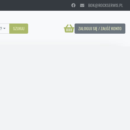
BOK@ROCKSERWIS.PL
?
SZUKAJ
ZALOGUJ SIĘ / ZAŁÓŻ KONTO