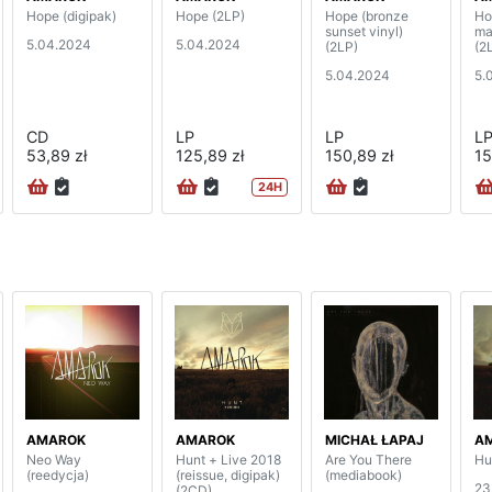
Hope (digipak)
Hope (2LP)
Hope (bronze
Ho
sunset vinyl)
ma
5.04.2024
5.04.2024
(2LP)
(2
5.04.2024
5.
CD
LP
LP
L
53,89 zł
125,89 zł
150,89 zł
15
24H
AMAROK
AMAROK
MICHAŁ ŁAPAJ
A
Neo Way
Hunt + Live 2018
Are You There
Hu
(reedycja)
(reissue, digipak)
(mediabook)
23
(2CD)