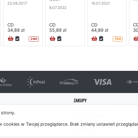
23.06.2017
16.07.2021
8.07.2022
CD
CD
CD
C
34,89 zł
55,89 zł
44,89 zł
30
24H
72H
ZAKUPY
Formy płatności
 strony.
Koszty wysyłki
es
Panel Klienta
 cookies w Twojej przeglądarce. Brak zmiany ustawień przegląda
m
Regulamin