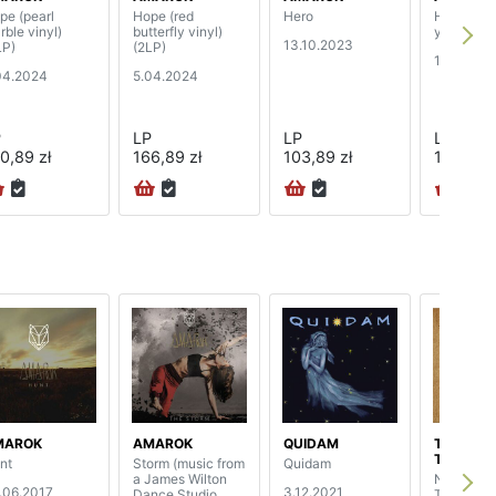
pe (pearl
Hope (red
Hero
Hero (blue
rble vinyl)
butterfly vinyl)
yellow vin
13.10.2023
LP)
(2LP)
13.10.20
04.2024
5.04.2024
P
LP
LP
LP
0,89 zł
166,89 zł
103,89 zł
174,89 z
MAROK
AMAROK
QUIDAM
THE PIN
THIEF
nt
Storm (music from
Quidam
a James Wilton
Nothing B
.06.2017
3.12.2021
Dance Studio
Truth (dig