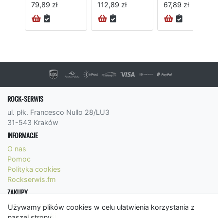
79,89 zł
112,89 zł
67,89 zł
ROCK-SERWIS
ul. płk. Francesco Nullo 28/LU3
31-543 Kraków
INFORMACJE
O nas
Pomoc
Polityka cookies
Rockserwis.fm
ZAKUPY
Formy płatności
Używamy plików cookies w celu ułatwienia korzystania z
Koszty wysyłki
naszej strony.