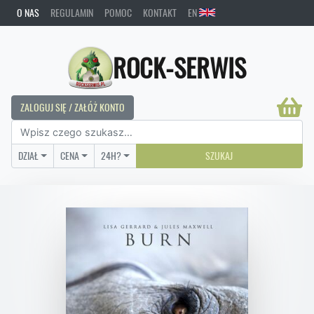
O NAS
REGULAMIN
POMOC
KONTAKT
EN
ROCK-SERWIS
ZALOGUJ SIĘ / ZAŁÓŻ KONTO
DZIAŁ
CENA
24H?
SZUKAJ