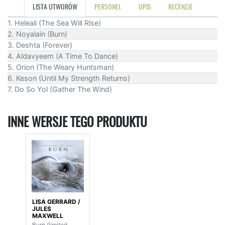
LISTA UTWORÓW
PERSONEL
OPIS
RECENZJE
1. Heleali (The Sea Will Rise)
2. Noyalain (Burn)
3. Deshta (Forever)
4. Aldavyeem (A Time To Dance)
5. Orion (The Weary Huntsman)
6. Keson (Until My Strength Returns)
7. Do So Yol (Gather The Wind)
INNE WERSJE TEGO PRODUKTU
LISA GERRARD /
JULES
MAXWELL
Burn (limited