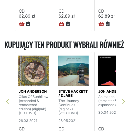
CD
CD
CD
62,89 zł
62,89 zł
62,89 zł
KUPUJĄCY TEN PRODUKT WYBRALI RÓWNIEŻ
JON ANDERSON
STEVE HACKETT
JON ANDERSON
/ DJABE
Olias Of Sunhillow
Animation
(expanded &
The Journey
(remaster &
remastered
Continues
expanded edition)
edition) (digipak)
(digipak)
30.04.2021
(CD+DVD)
(2CD+DVD)
26.03.2021
28.05.2021
CD
CD
CD