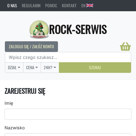
O NAS
REGULAMIN
POMOC
KONTAKT
EN
ROCK-SERWIS
ZALOGUJ SIĘ / ZAŁÓŻ KONTO
DZIAŁ
CENA
24H?
SZUKAJ
ZAREJESTRUJ SIĘ
Imię
Nazwisko