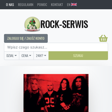
O NAS
REGULAMIN
POMOC
KONTAKT
EN
ROCK-SERWIS
ZALOGUJ SIĘ / ZAŁÓŻ KONTO
DZIAŁ
CENA
24H?
SZUKAJ