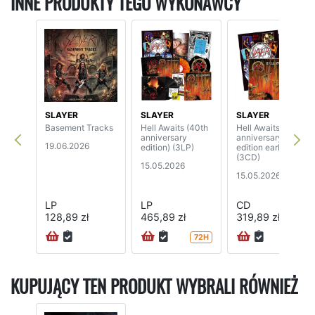
INNE PRODUKTY TEGO WYKONAWCY
SLAYER
SLAYER
SLAYER
Basement Tracks
Hell Awaits (40th
Hell Awaits (40th
anniversary
anniversary
19.06.2026
edition) (3LP)
edition earbook)
(3CD)
15.05.2026
15.05.2026
LP
LP
CD
128,89 zł
465,89 zł
319,89 zł
72H
72H
KUPUJĄCY TEN PRODUKT WYBRALI RÓWNIEŻ