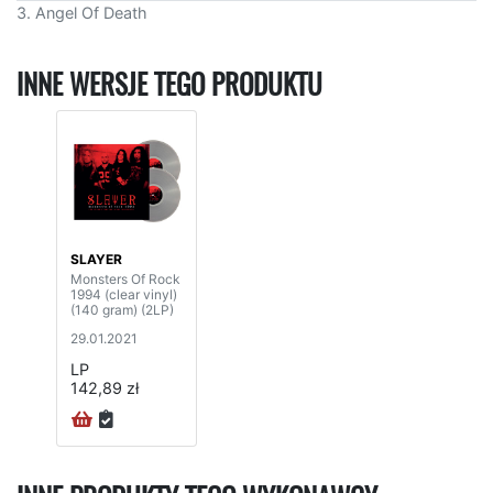
3. Angel Of Death
INNE WERSJE TEGO PRODUKTU
SLAYER
Monsters Of Rock
1994 (clear vinyl)
(140 gram) (2LP)
29.01.2021
LP
142,89 zł