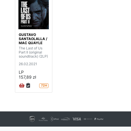
GUSTAVO
SANTAOLALLA /
MAC QUAYLE
The Last of Us
Part II (original
soundtrack) (2LP)
26.02.2021
LP
157,89 zł
72H