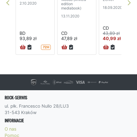
2.10.2020
edition
18.09.2020
mediabook)
13.11.2020
CD
BD
CD
43,89 zł
93,89 zł
47,89 zł
40,99 zł
72H
ROCK-SERWIS
ul. płk. Francesco Nullo 28/LU3
31-543 Kraków
INFORMACJE
O nas
Pomoc