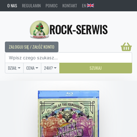
O NAS
REGULAMIN
POMOC
KONTAKT
EN
ROCK-SERWIS
ZALOGUJ SIĘ / ZAŁÓŻ KONTO
DZIAŁ
CENA
24H?
SZUKAJ