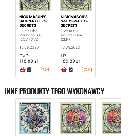
NICK MASON'S
NICK MASON'S
SAUCERFUL OF
SAUCERFUL OF
SECRETS
SECRETS
Live at the
Live at the
Roundhouse
Roundhouse
(2CD+DVD)
(2LP)
18.09.2020
18.09.2020
DVD
LP
118,89 zł
186,89 zł
72H
72H
INNE PRODUKTY TEGO WYKONAWCY