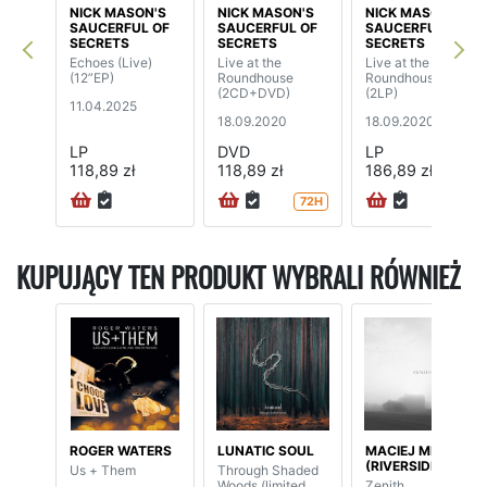
NICK MASON'S
NICK MASON'S
NICK MASON'S
SAUCERFUL OF
SAUCERFUL OF
SAUCERFUL OF
SECRETS
SECRETS
SECRETS
Echoes (Live)
Live at the
Live at the
(12”EP)
Roundhouse
Roundhouse
(2CD+DVD)
(2LP)
11.04.2025
18.09.2020
18.09.2020
LP
DVD
LP
118,89 zł
118,89 zł
186,89 zł
72H
72H
KUPUJĄCY TEN PRODUKT WYBRALI RÓWNIEŻ
ROGER WATERS
LUNATIC SOUL
MACIEJ MELLER
(RIVERSIDE)
Us + Them
Through Shaded
Woods (limited
Zenith