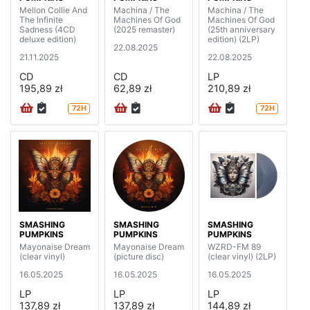
Mellon Collie And
Machina / The
Machina / The
The Infinite
Machines Of God
Machines Of God
Sadness (4CD
(2025 remaster)
(25th anniversary
deluxe edition)
edition) (2LP)
22.08.2025
21.11.2025
22.08.2025
CD
CD
LP
195,89 zł
62,89 zł
210,89 zł
72H
72H
SMASHING
SMASHING
SMASHING
PUMPKINS
PUMPKINS
PUMPKINS
Mayonaise Dream
Mayonaise Dream
WZRD-FM 89
(clear vinyl)
(picture disc)
(clear vinyl) (2LP)
16.05.2025
16.05.2025
16.05.2025
LP
LP
LP
137,89 zł
137,89 zł
144,89 zł