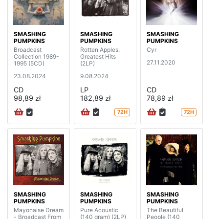
SMASHING
SMASHING
SMASHING
PUMPKINS
PUMPKINS
PUMPKINS
Broadcast
Rotten Apples:
Cyr
Collection 1989-
Greatest Hits
27.11.2020
1995 (5CD)
(2LP)
23.08.2024
9.08.2024
CD
LP
CD
98,89 zł
182,89 zł
78,89 zł
72H
72H
SMASHING
SMASHING
SMASHING
PUMPKINS
PUMPKINS
PUMPKINS
Mayonaise Dream
Pure Acoustic
The Beautiful
- Broadcast From
(140 gram) (2LP)
People (140