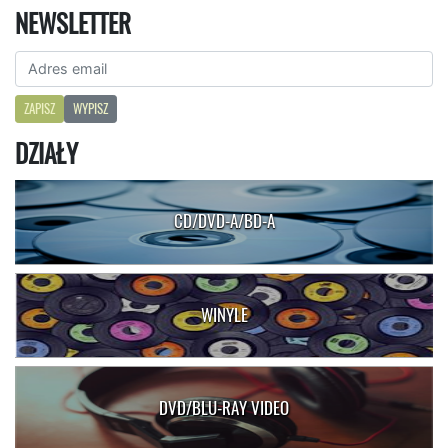
NEWSLETTER
ZAPISZ
WYPISZ
DZIAŁY
CD/DVD-A/BD-A
WINYLE
DVD/BLU-RAY VIDEO