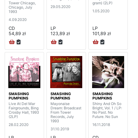
Tower Chicago,
gram) (2LP)
29.05.2020
Chicago, July
1.05.2020
1993
4.09.2020
CD
LP
LP
54,89 zł
123,89 zł
101,89 zł
SMASHING
SMASHING
SMASHING
PUMPKINS
PUMPKINS
PUMPKINS
Live At Del Mar
Mayonaise
Shiny And Oh So
Fairgrounds, Bing
Dream: Broadcast
Bright, Vol. 1 / LP:
Crosby Hall, 1993
From Tower
No Past. No
(2LP)
Records, July
Future. No Sun
1993
28.02.2020
16.11.2018
31.10.2019
LP
LP
CD