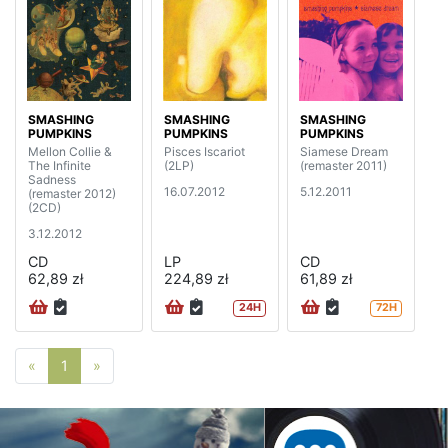
SMASHING
SMASHING
SMASHING
PUMPKINS
PUMPKINS
PUMPKINS
Mellon Collie &
Pisces Iscariot
Siamese Dream
The Infinite
(2LP)
(remaster 2011)
Sadness
16.07.2012
5.12.2011
(remaster 2012)
(2CD)
3.12.2012
CD
LP
CD
62,89 zł
224,89 zł
61,89 zł
24H
72H
Poprzednia strona
Następna strona
«
1
»