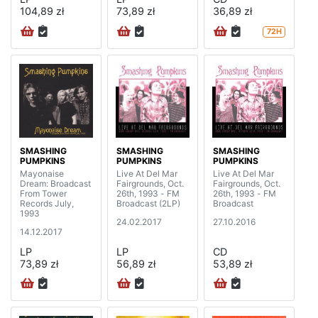
104,89 zł
73,89 zł
36,89 zł
72H
SMASHING
SMASHING
SMASHING
PUMPKINS
PUMPKINS
PUMPKINS
Mayonaise
Live At Del Mar
Live At Del Mar
Dream: Broadcast
Fairgrounds, Oct.
Fairgrounds, Oct.
From Tower
26th, 1993 - FM
26th, 1993 - FM
Records July,
Broadcast (2LP)
Broadcast
1993
24.02.2017
27.10.2016
14.12.2017
LP
LP
CD
73,89 zł
56,89 zł
53,89 zł