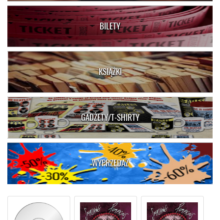
BILETY
KSIĄŻKI
GADŻETY/T-SHIRTY
WYPRZEDAŻ