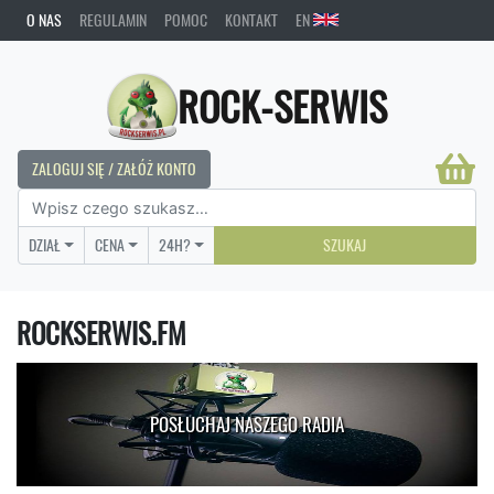
O NAS
REGULAMIN
POMOC
KONTAKT
EN
ROCK-SERWIS
ZALOGUJ SIĘ / ZAŁÓŻ KONTO
DZIAŁ
CENA
24H?
SZUKAJ
ROCKSERWIS.FM
POSŁUCHAJ NASZEGO RADIA