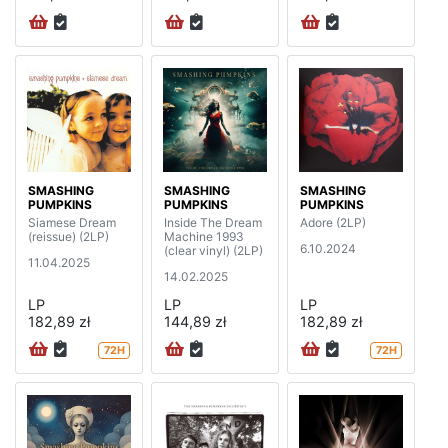
SMASHING
SMASHING
SMASHING
PUMPKINS
PUMPKINS
PUMPKINS
Siamese Dream
Inside The Dream
Adore (2LP)
(reissue) (2LP)
Machine 1993
6.10.2024
(clear vinyl) (2LP)
11.04.2025
14.02.2025
LP
LP
LP
182,89 zł
144,89 zł
182,89 zł
72H
72H