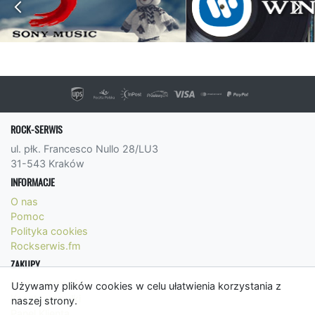
ROCK-SERWIS
ul. płk. Francesco Nullo 28/LU3
31-543 Kraków
INFORMACJE
O nas
Pomoc
Polityka cookies
Rockserwis.fm
ZAKUPY
Formy płatności
Używamy plików cookies w celu ułatwienia korzystania z
Koszty wysyłki
naszej strony.
Panel Klienta