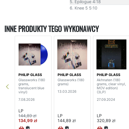
5. Epilogue 4:18
6. Knee 5 5:10
INNE PRODUKTY TEGO WYKONAWCY
PHILIP GLASS
PHILIP GLASS
PHILIP GLASS
Glassworks (180
Glassworks (180
Akhnaten (180
grams,
grams)
grams, clear vinyl,
translucent blue
MOV edition)
13.03.2026
vinyl)
(3LP)
7.08.2026
27.09.2024
LP
144,89 zł
LP
LP
134,99 zł
144,89 zł
320,89 zł