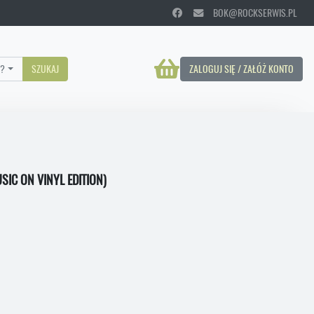
BOK@ROCKSERWIS.PL
?
SZUKAJ
ZALOGUJ SIĘ / ZAŁÓŻ KONTO
IC ON VINYL EDITION)