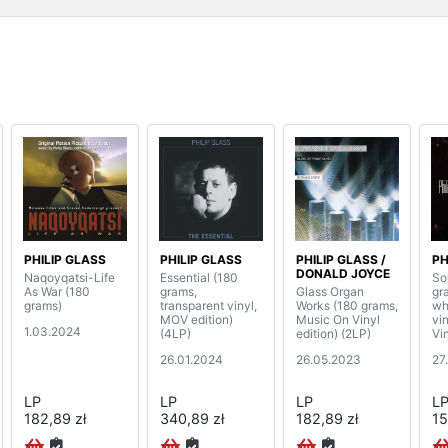
PHILIP GLASS
PHILIP GLASS
PHILIP GLASS /
PH
DONALD JOYCE
Naqoyqatsi-Life
Essential (180
So
As War (180
grams,
Glass Organ
gr
grams)
transparent vinyl,
Works (180 grams,
wh
MOV edition)
Music On Vinyl
vi
1.03.2024
(4LP)
edition) (2LP)
Vin
26.01.2024
26.05.2023
27
LP
LP
LP
L
182,89 zł
340,89 zł
182,89 zł
15