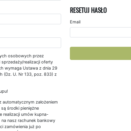
RESETUJ HASŁO
Email
nych osobowych przez
przedaży/realizacji oferty
ych wymaga Ustawa z dnia 29
 (Dz. U. Nr 133, poz. 833) z
upu!
ę z automatycznym założeniem
są środki pieniężne
e realizacji umów kupna-
a na nasz rachunek bankowy
ści zamówienia już po