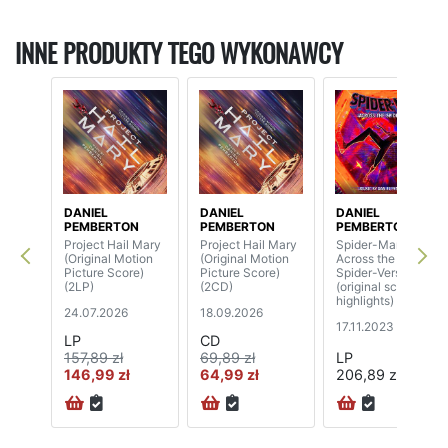
INNE PRODUKTY TEGO WYKONAWCY
DANIEL
DANIEL
DANIEL
PEMBERTON
PEMBERTON
PEMBERTON
Project Hail Mary
Project Hail Mary
Spider-Man:
(Original Motion
(Original Motion
Across the
Picture Score)
Picture Score)
Spider-Verse
(2LP)
(2CD)
(original score,
highlights) (2LP)
24.07.2026
18.09.2026
17.11.2023
LP
CD
157,89 zł
69,89 zł
LP
146,99 zł
64,99 zł
206,89 zł
72H