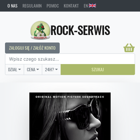
O NAS
REGULAMIN
POMOC
KONTAKT
EN
ROCK-SERWIS
ZALOGUJ SIĘ / ZAŁÓŻ KONTO
DZIAŁ
CENA
24H?
SZUKAJ