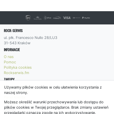
ROCK-SERWIS
ul. płk. Francesco Nullo 28/LU3
31-543 Kraków
INFORMACJE
O nas
Pomoc
Polityka cookies
Rockserwis.fm
ZAKUPY
Formy płatności
Używamy plików cookies w celu ułatwienia korzystania z
Koszty wysyłki
naszej strony.
Panel Klienta
Możesz określić warunki przechowywania lub dostępu do
Regulamin
plików cookies w Twojej przeglądarce. Brak zmiany ustawień
KONTAKT
przeglądarki oznacza zgodę na ich wykorzystywanie.