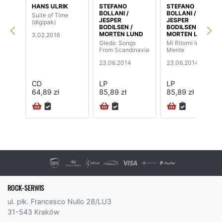
HANS ULRIK
STEFANO
STEFANO
BOLLANI /
BOLLANI /
Suite of Time
JESPER
JESPER
(digipak)
BODILSEN /
BODILSEN /
MORTEN LUND
MORTEN LUND
3.02.2016
Gleda: Songs
Mi Ritorni In
From Scandinavia
Mente
23.06.2014
23.06.2014
CD
LP
LP
64,89 zł
85,89 zł
85,89 zł
ROCK-SERWIS
ul. płk. Francesco Nullo 28/LU3
31-543 Kraków