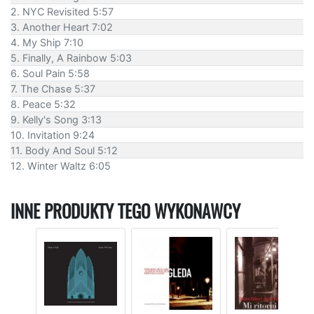
2. NYC Revisited 5:57
3. Another Heart 7:02
4. My Ship 7:10
5. Finally, A Rainbow 5:03
6. Soul Pain 5:58
7. The Chase 5:37
8. Peace 5:32
9. Kelly's Song 3:13
10. Invitation 9:24
11. Body And Soul 5:12
12. Winter Waltz 6:05
INNE PRODUKTY TEGO WYKONAWCY