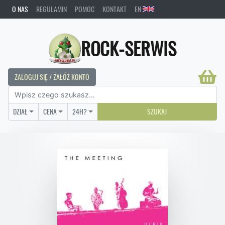
O NAS
REGULAMIN
POMOC
KONTAKT
EN
ROCK-SERWIS
ZALOGUJ SIĘ / ZAŁÓŻ KONTO
DZIAŁ
CENA
24H?
SZUKAJ