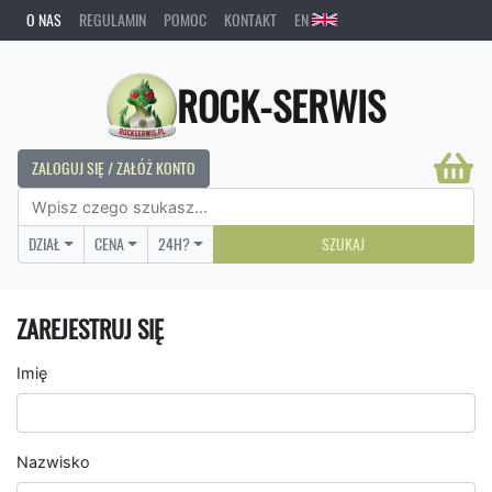
O NAS
REGULAMIN
POMOC
KONTAKT
EN
ROCK-SERWIS
ZALOGUJ SIĘ / ZAŁÓŻ KONTO
DZIAŁ
CENA
24H?
SZUKAJ
ZAREJESTRUJ SIĘ
Imię
Nazwisko