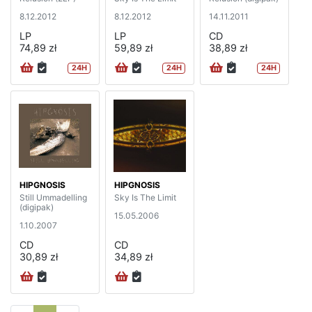
8.12.2012
8.12.2012
14.11.2011
LP
LP
CD
74,89 zł
59,89 zł
38,89 zł
24H
24H
24H
HIPGNOSIS
HIPGNOSIS
Still Ummadelling
Sky Is The Limit
(digipak)
15.05.2006
1.10.2007
CD
CD
30,89 zł
34,89 zł