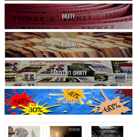
BILETY
KSIĄŻKI
GADŻETY/T-SHIRTY
WYPRZEDAŻ