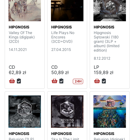
HIPGNOSIS
HIPGNOSIS
HIPGNOSIS
Valley Of The
Life Plays No
Hipgnosis
Kings (digipak)
Encores
Sętowski (180
(2CD)
(3CD+DVD)
gram) (3LP +
album) (limited
14.11.2021
27.04.2015
edition)
8.12.2012
CD
CD
LP
62,89 zł
50,89 zł
159,89 zł
24H
HIPGNOSIS
HIPGNOSIS
HIPGNOSIS
Relusion (2LP)
Sky Is The Limit
Relusion (digipak)