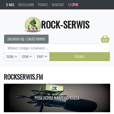
O NAS
REGULAMIN
POMOC
KONTAKT
EN
ROCK-SERWIS
ZALOGUJ SIĘ / ZAŁÓŻ KONTO
DZIAŁ
CENA
24H?
SZUKAJ
ROCKSERWIS.FM
POSŁUCHAJ NASZEGO RADIA