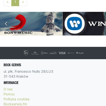
Poprzednia strona
Następna strona
«
1
»
ROCK-SERWIS
ul. płk. Francesco Nullo 28/LU3
31-543 Kraków
INFORMACJE
O nas
Pomoc
Polityka cookies
Rockserwis.fm