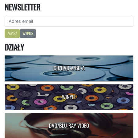
NEWSLETTER
ZAPISZ
WYPISZ
DZIAŁY
CD/DVD-A/BD-A
WINYLE
DVD/BLU-RAY VIDEO