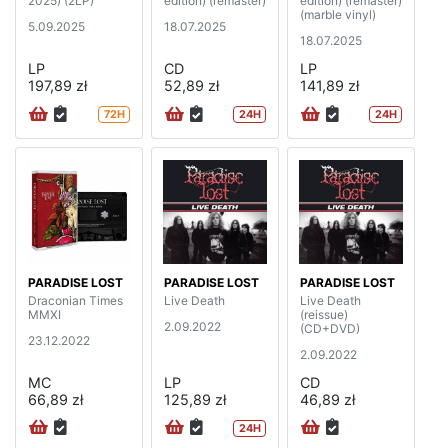
2025) (2LP)
edition) (remaster)
edition) (remaster)
(marble vinyl)
5.09.2025
18.07.2025
18.07.2025
LP
CD
LP
197,89 zł
52,89 zł
141,89 zł
72H
24H
24H
PARADISE LOST
PARADISE LOST
PARADISE LOST
Draconian Times
Live Death
Live Death
MMXI
(reissue)
2.09.2022
(CD+DVD)
23.12.2022
2.09.2022
MC
LP
CD
66,89 zł
125,89 zł
46,89 zł
24H