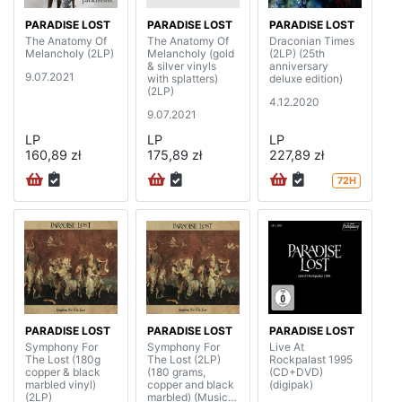
PARADISE LOST
PARADISE LOST
PARADISE LOST
The Anatomy Of
The Anatomy Of
Draconian Times
Melancholy (2LP)
Melancholy (gold
(2LP) (25th
& silver vinyls
anniversary
9.07.2021
with splatters)
deluxe edition)
(2LP)
4.12.2020
9.07.2021
LP
LP
LP
160,89 zł
175,89 zł
227,89 zł
72H
PARADISE LOST
PARADISE LOST
PARADISE LOST
Symphony For
Symphony For
Live At
The Lost (180g
The Lost (2LP)
Rockpalast 1995
copper & black
(180 grams,
(CD+DVD)
marbled vinyl)
copper and black
(digipak)
(2LP)
marbled) (Music