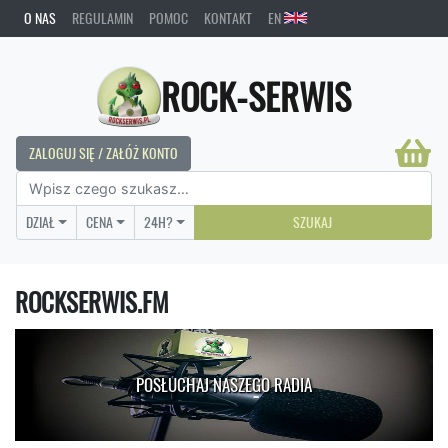
O NAS
REGULAMIN
POMOC
KONTAKT
EN
ROCK-SERWIS
ZALOGUJ SIĘ / ZAŁÓŻ KONTO
DZIAŁ
CENA
24H?
SZUKAJ
ROCKSERWIS.FM
POSŁUCHAJ NASZEGO RADIA