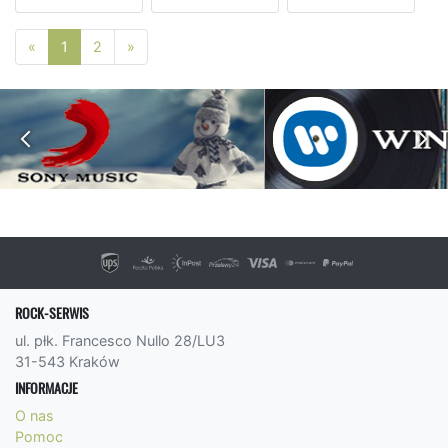
Poprzednia strona
Następna strona
«
1
2
»
ROCK-SERWIS
ul. płk. Francesco Nullo 28/LU3
31-543 Kraków
INFORMACJE
O nas
Pomoc