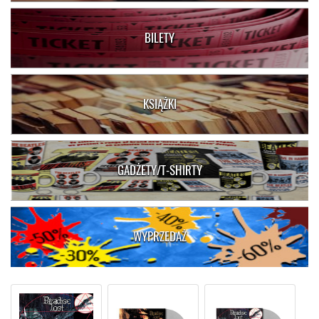
BILETY
KSIĄŻKI
GADŻETY/T-SHIRTY
WYPRZEDAŻ