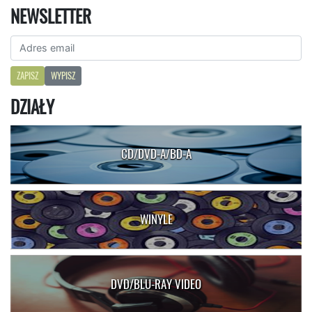
NEWSLETTER
ZAPISZ
WYPISZ
DZIAŁY
CD/DVD-A/BD-A
WINYLE
DVD/BLU-RAY VIDEO