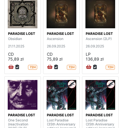
PARADISE LOST
PARADISE LOST
PARADISE LOST
Obsidian
Ascension
Ascension (2LP)
21.11.2025
26.09.2025
26.09.2025
CD
CD
LP
75,89 zł
75,89 zł
136,89 zł
72H
72H
72H
PARADISE LOST
PARADISE LOST
PARADISE LOST
One Second
Lost Paradise
Lost Paradise
(reactivation
(35th Anniversary
(35th Anniversary