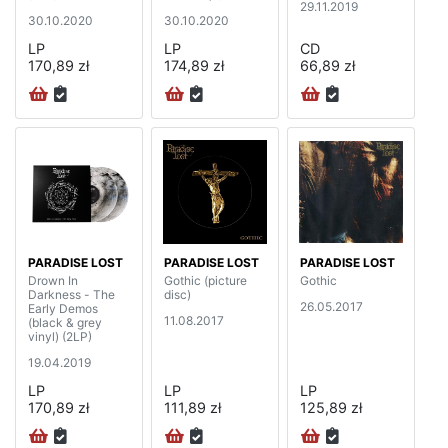
29.11.2019
On Vinyl edition)
30.10.2020
30.10.2020
LP
LP
CD
170,89 zł
174,89 zł
66,89 zł
PARADISE LOST
PARADISE LOST
PARADISE LOST
Drown In
Gothic (picture
Gothic
Darkness - The
disc)
26.05.2017
Early Demos
11.08.2017
(black & grey
vinyl) (2LP)
19.04.2019
LP
LP
LP
170,89 zł
111,89 zł
125,89 zł