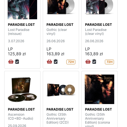
PARADISE LOST
PARADISE LOST
PARADISE LOST
Lost Paradise
Gothic (clear
Lost Paradise
(reissue)
vinyl)
(clear vinyl)
3.07.2026
26.06.2026
26.06.2026
LP
LP
LP
125,89 zł
163,89 zł
163,89 zł
72H
72H
PARADISE LOST
PARADISE LOST
PARADISE LOST
Ascension
Gothic (35th
Gothic (35th
(CD+BD-Audio)
Anniversary
Anniversary
Edition) (2CD)
Edition) (corona
25.09.2026
vinyl)