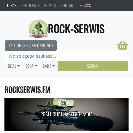
O NAS
REGULAMIN
POMOC
KONTAKT
EN
ROCK-SERWIS
ZALOGUJ SIĘ / ZAŁÓŻ KONTO
DZIAŁ
CENA
24H?
SZUKAJ
ROCKSERWIS.FM
POSŁUCHAJ NASZEGO RADIA