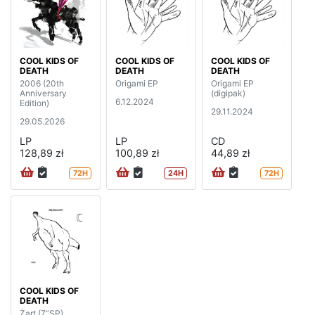
COOL KIDS OF
COOL KIDS OF
COOL KIDS OF
DEATH
DEATH
DEATH
2006 (20th
Origami EP
Origami EP
Anniversary
(digipak)
6.12.2024
Edition)
29.11.2024
29.05.2026
LP
LP
CD
128,89 zł
100,89 zł
44,89 zł
72H
24H
72H
COOL KIDS OF
DEATH
Żart (7”SP)