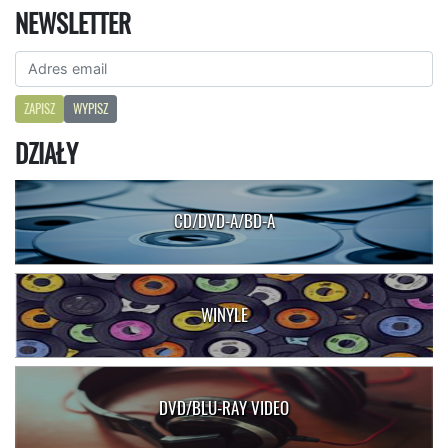
NEWSLETTER
ZAPISZ
WYPISZ
DZIAŁY
CD/DVD-A/BD-A
WINYLE
DVD/BLU-RAY VIDEO