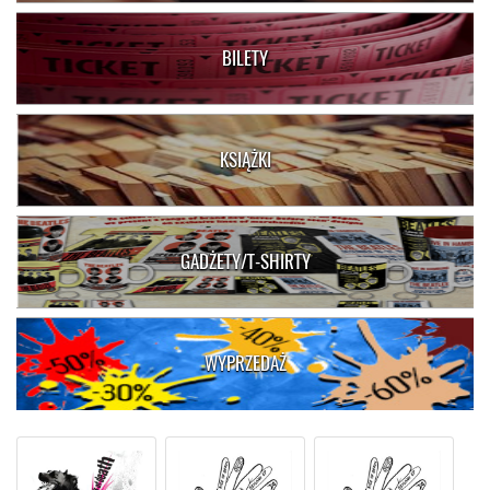
BILETY
KSIĄŻKI
GADŻETY/T-SHIRTY
WYPRZEDAŻ