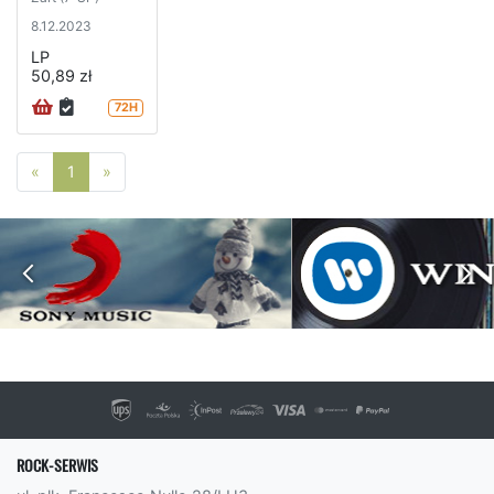
8.12.2023
LP
50,89 zł
72H
Poprzednia strona
Następna strona
«
1
»
ROCK-SERWIS