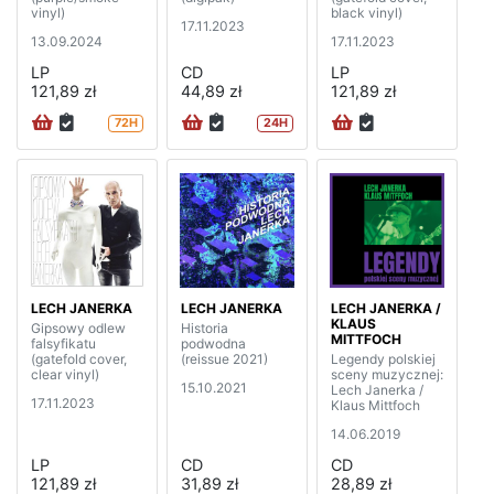
vinyl)
black vinyl)
17.11.2023
13.09.2024
17.11.2023
LP
CD
LP
121,89 zł
44,89 zł
121,89 zł
72H
24H
LECH JANERKA
LECH JANERKA
LECH JANERKA /
KLAUS
Gipsowy odlew
Historia
MITTFOCH
falsyfikatu
podwodna
(gatefold cover,
(reissue 2021)
Legendy polskiej
clear vinyl)
sceny muzycznej:
15.10.2021
Lech Janerka /
17.11.2023
Klaus Mittfoch
14.06.2019
LP
CD
CD
121,89 zł
31,89 zł
28,89 zł