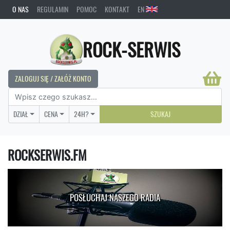
O NAS
REGULAMIN
POMOC
KONTAKT
EN
ROCK-SERWIS
ZALOGUJ SIĘ / ZAŁÓŻ KONTO
DZIAŁ
CENA
24H?
SZUKAJ
ROCKSERWIS.FM
POSŁUCHAJ NASZEGO RADIA