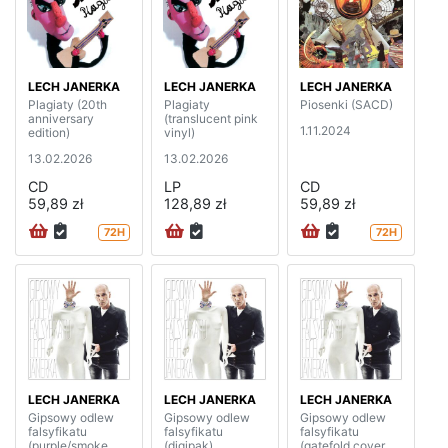
LECH JANERKA
LECH JANERKA
LECH JANERKA
Plagiaty (20th
Plagiaty
Piosenki (SACD)
anniversary
(translucent pink
1.11.2024
edition)
vinyl)
13.02.2026
13.02.2026
CD
LP
CD
59,89 zł
128,89 zł
59,89 zł
72H
72H
LECH JANERKA
LECH JANERKA
LECH JANERKA
Gipsowy odlew
Gipsowy odlew
Gipsowy odlew
falsyfikatu
falsyfikatu
falsyfikatu
(purple/smoke
(digipak)
(gatefold cover,