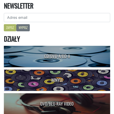
NEWSLETTER
ZAPISZ
WYPISZ
DZIAŁY
CD/DVD-A/BD-A
WINYLE
DVD/BLU-RAY VIDEO