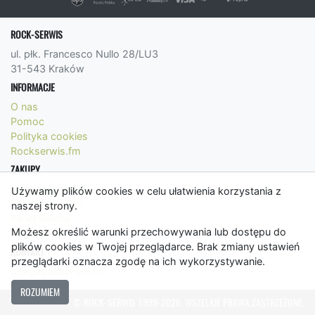
ROCK-SERWIS
ul. płk. Francesco Nullo 28/LU3
31-543 Kraków
INFORMACJE
O nas
Pomoc
Polityka cookies
Rockserwis.fm
ZAKUPY
Formy płatności
Używamy plików cookies w celu ułatwienia korzystania z
Koszty wysyłki
naszej strony.
Panel Klienta
Możesz określić warunki przechowywania lub dostępu do
Regulamin
plików cookies w Twojej przeglądarce. Brak zmiany ustawień
KONTAKT
przeglądarki oznacza zgodę na ich wykorzystywanie.
bok@rockserwis.pl
ROZUMIEM
© ROCK-SERWIS 1999-2026. WSZELKIE PRAWA ZASTRZEŻONE.