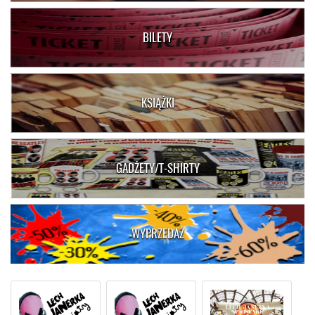
BILETY
KSIĄŻKI
GADŻETY/T-SHIRTY
WYPRZEDAŻ