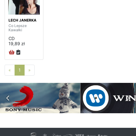
LECH JANERKA
Co Lepsze
Kawałki
CD
19,89 zł
Poprzednia strona
Następna strona
«
1
»